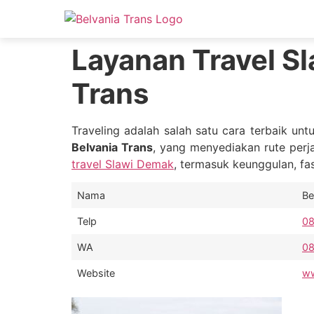
Layanan Travel Sl
Trans
Traveling adalah salah satu cara terbaik un
Belvania Trans
, yang menyediakan rute perj
travel Slawi Demak
, termasuk keunggulan, fasi
Nama
Be
Telp
0
WA
0
Website
ww