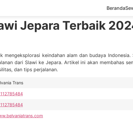
Beranda
Se
awi Jepara Terbaik 202
tuk mengeksplorasi keindahan alam dan budaya Indonesia.
alanan dari Slawi ke Jepara. Artikel ini akan membahas s
litas, dan tips perjalanan.
lvania Trans
8112785484
8112785484
w.belvaniatrans.com