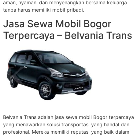
aman, nyaman, dan menyenangkan bersama keluarga
tanpa harus memiliki mobil pribadi.
Jasa Sewa Mobil Bogor
Terpercaya – Belvania Trans
Belvania Trans adalah jasa sewa mobil Bogor terpercaya
yang menawarkan solusi transportasi yang handal dan
profesional. Mereka memiliki reputasi yang baik dalam