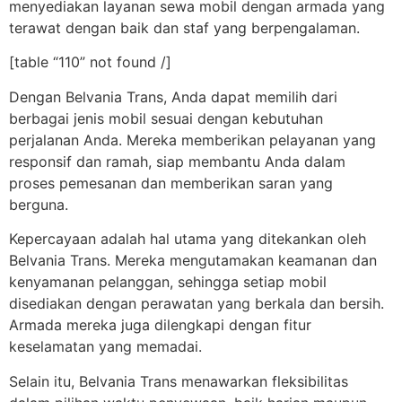
menyediakan layanan sewa mobil dengan armada yang
terawat dengan baik dan staf yang berpengalaman.
[table “110” not found /]
Dengan Belvania Trans, Anda dapat memilih dari
berbagai jenis mobil sesuai dengan kebutuhan
perjalanan Anda. Mereka memberikan pelayanan yang
responsif dan ramah, siap membantu Anda dalam
proses pemesanan dan memberikan saran yang
berguna.
Kepercayaan adalah hal utama yang ditekankan oleh
Belvania Trans. Mereka mengutamakan keamanan dan
kenyamanan pelanggan, sehingga setiap mobil
disediakan dengan perawatan yang berkala dan bersih.
Armada mereka juga dilengkapi dengan fitur
keselamatan yang memadai.
Selain itu, Belvania Trans menawarkan fleksibilitas