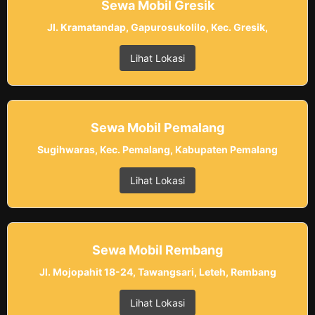
Sewa Mobil Gresik
Jl. Kramatandap, Gapurosukolilo, Kec. Gresik,
Lihat Lokasi
Sewa Mobil Pemalang
Sugihwaras, Kec. Pemalang, Kabupaten Pemalang
Lihat Lokasi
Sewa Mobil Rembang
Jl. Mojopahit 18-24, Tawangsari, Leteh, Rembang
Lihat Lokasi