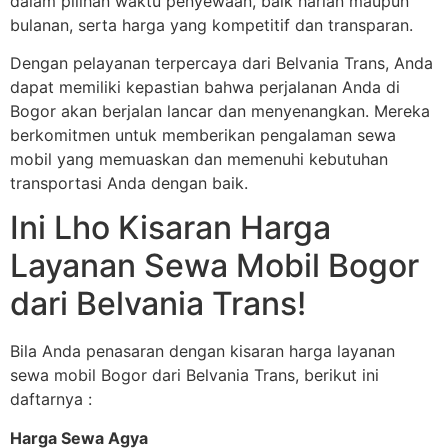
dalam pilihan waktu penyewaan, baik harian maupun
bulanan, serta harga yang kompetitif dan transparan.
Dengan pelayanan terpercaya dari Belvania Trans, Anda
dapat memiliki kepastian bahwa perjalanan Anda di
Bogor akan berjalan lancar dan menyenangkan. Mereka
berkomitmen untuk memberikan pengalaman sewa
mobil yang memuaskan dan memenuhi kebutuhan
transportasi Anda dengan baik.
Ini Lho Kisaran Harga
Layanan Sewa Mobil Bogor
dari Belvania Trans!
Bila Anda penasaran dengan kisaran harga layanan
sewa mobil Bogor dari Belvania Trans, berikut ini
daftarnya :
Harga Sewa Agya