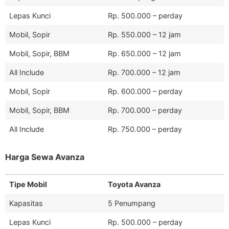
Lepas Kunci
Rp. 500.000 – perday
Mobil, Sopir
Rp. 550.000 – 12 jam
Mobil, Sopir, BBM
Rp. 650.000 – 12 jam
All Include
Rp. 700.000 – 12 jam
Mobil, Sopir
Rp. 600.000 – perday
Mobil, Sopir, BBM
Rp. 700.000 – perday
All Include
Rp. 750.000 – perday
Harga Sewa Avanza
Tipe Mobil
Toyota Avanza
Kapasitas
5 Penumpang
Lepas Kunci
Rp. 500.000 – perday