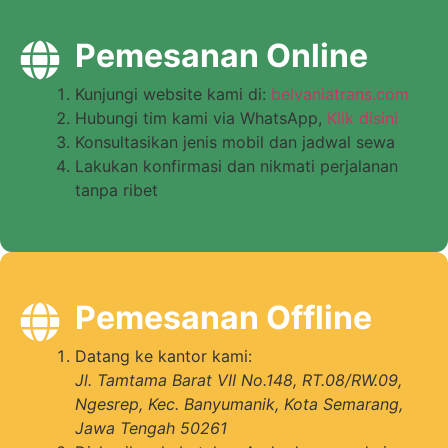
Pemesanan Online
Kunjungi website kami di:
belvaniatrans.com
Hubungi tim kami via WhatsApp,
Klik disini
Konsultasikan jenis mobil dan jadwal sewa
Lakukan konfirmasi dan nikmati perjalanan
tanpa ribet
Pemesanan Offline
Datang ke kantor kami:
Jl. Tamtama Barat VII No.148, RT.08/RW.09,
Ngesrep, Kec. Banyumanik, Kota Semarang,
Jawa Tengah 50261