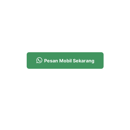
Bersama Kami diskon 15%
untuk pesanan kamu
selanjutnya.
Yuk, pesan sekarang!
Pesan Mobil Sekarang