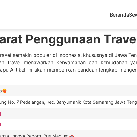
Beranda
Se
arat Penggunaan Trave
avel semakin populer di Indonesia, khususnya di Jawa Tenga
nan travel menawarkan kenyamanan dan kemudahan yan
ta api. Artikel ini akan memberikan panduan lengkap menge
️‍🔥
gung No. 7 Pedalangan, Kec. Banyumanik Kota Semarang Jawa Ten
4
4
Avanza, Innova Reborn, Bus Medium🚗