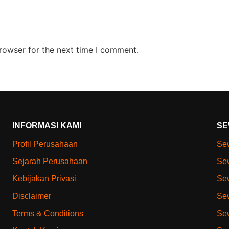
rowser for the next time I comment.
INFORMASI KAMI
SE
Profil Perusahaan
Sew
Sejarah Perusahaan
Sew
Kebijakan Privasi
Sew
Disclaimer
Sew
Terms & Conditions
Sew