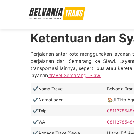
Ketentuan dan Sy
Perjalanan antar kota menggunakan layanan tr
perjalanan dari Semarang ke Slawi. Laya
transportasi lainnya, seperti bus atau kere
layanan
travel Semarang Slawi
.
✔️Nama Travel
Belvania Trans❤
✔️Alamat agen
🏠Jl Tirto A
✔️Telp
0811278548
✔️WA
0811278548
✔️Armada Travel/Sewa
Hiace, Elf, 