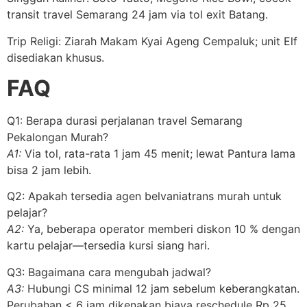
transit travel Semarang 24 jam via tol exit Batang.
Trip Religi: Ziarah Makam Kyai Ageng Cempaluk; unit Elf
disediakan khusus.
FAQ
Q1: Berapa durasi perjalanan travel Semarang
Pekalongan Murah?
A1:
Via tol, rata-rata 1 jam 45 menit; lewat Pantura lama
bisa 2 jam lebih.
Q2: Apakah tersedia agen belvaniatrans murah untuk
pelajar?
A2:
Ya, beberapa operator memberi diskon 10 % dengan
kartu pelajar—tersedia kursi siang hari.
Q3: Bagaimana cara mengubah jadwal?
A3:
Hubungi CS minimal 12 jam sebelum keberangkatan.
Perubahan < 6 jam dikenakan biaya reschedule Rp 25