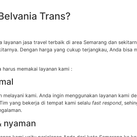
Belvania Trans?
 layanan jasa travel terbaik di area Semarang dan sekitar
ekitarnya. Dengan harga yang cukup terjangkau, Anda bis
da harus memakai layanan kami :
imal
in melayani kami. Anda ingin menggunakan layanan kami d
Tim yang bekerja di tempat kami selalu
fast respond
, sehi
engalaman.
 & nyaman
anan kami yaitu perjalanan Anda dari kota Semarang ke ko