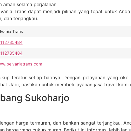
 aman selama perjalanan.
vania Trans dapat menjadi pilihan yang tepat untuk Anda 
 dan terjangkau.
lvania Trans
8112785484
8112785484
w.belvaniatrans.com
ukup teratur setiap harinya. Dengan pelayanan yang ok
l. Jadi, pastikan untuk membeli layanan jasa travel kami 
mbang Sukoharjo
engan harga termurah, dan bahkan sangat terjangkau. A
 harga yang cukup murah. Berikut ini informasi lebih lanju