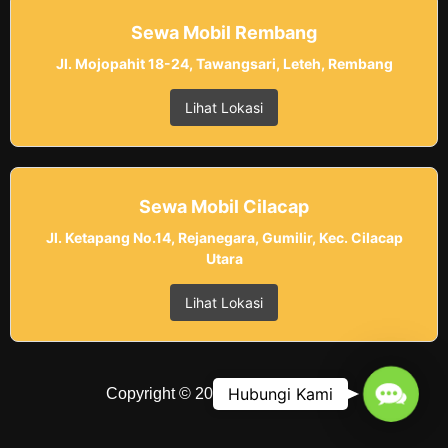
Sewa Mobil Rembang
Jl. Mojopahit 18-24, Tawangsari, Leteh, Rembang
Lihat Lokasi
Sewa Mobil Cilacap
Jl. Ketapang No.14, Rejanegara, Gumilir, Kec. Cilacap
Utara
Lihat Lokasi
Contac
Hubungi Kami
Copyright © 2025 Belvania Trans