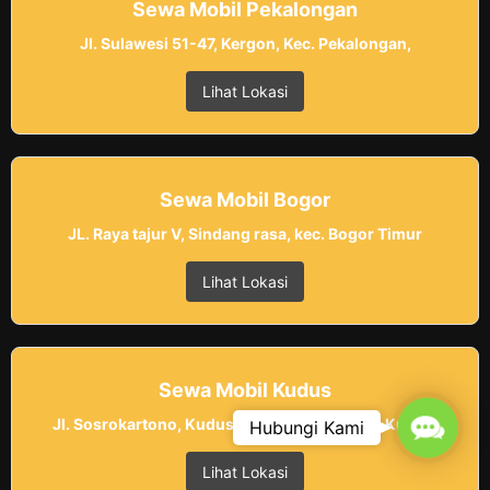
Sewa Mobil Pekalongan
Jl. Sulawesi 51-47, Kergon, Kec. Pekalongan,
Lihat Lokasi
Sewa Mobil Bogor
JL. Raya tajur V, Sindang rasa, kec. Bogor Timur
Lihat Lokasi
Sewa Mobil Kudus
Contac
Jl. Sosrokartono, Kudus, Kaliputu, Kec. Kota Kudus,
Hubungi Kami
Lihat Lokasi