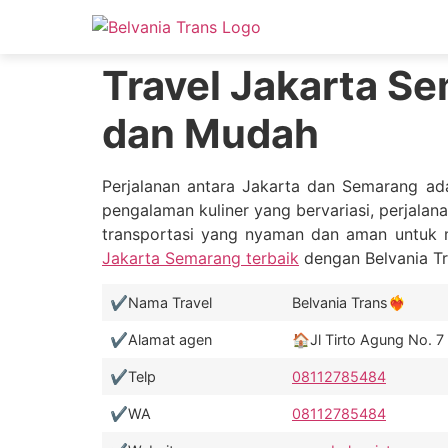
Travel Jakarta Se
dan Mudah
Perjalanan antara Jakarta dan Semarang ada
pengalaman kuliner yang bervariasi, perjalan
transportasi yang nyaman dan aman untuk me
Jakarta Semarang terbaik
dengan Belvania Tr
✔️Nama Travel
Belvania Trans❤️‍🔥
✔️Alamat agen
🏠Jl Tirto Agung No. 
✔️Telp
08112785484
✔️WA
08112785484