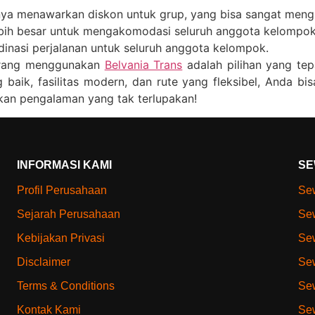
anya menawarkan diskon untuk grup, yang bisa sangat men
ebih besar untuk mengakomodasi seluruh anggota kelompo
inasi perjalanan untuk seluruh anggota kelompok.
marang menggunakan
Belvania Trans
adalah pilihan yang te
aik, fasilitas modern, dan rute yang fleksibel, Anda bis
kan pengalaman yang tak terlupakan!
INFORMASI KAMI
SE
Profil Perusahaan
Sew
Sejarah Perusahaan
Sew
Kebijakan Privasi
Sew
Disclaimer
Sew
Terms & Conditions
Sew
Kontak Kami
Sew