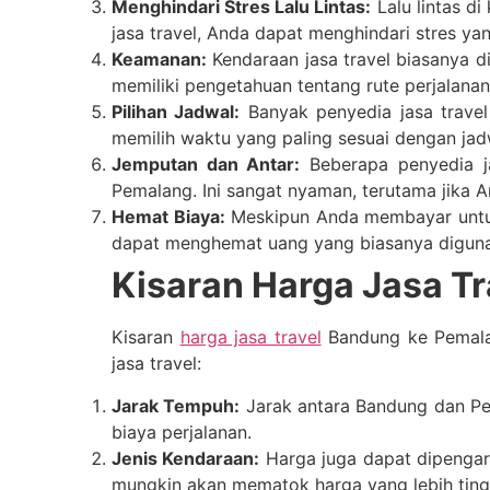
Menghindari Stres Lalu Lintas:
Lalu lintas d
jasa travel, Anda dapat menghindari stres ya
Keamanan:
Kendaraan jasa travel biasanya d
memiliki pengetahuan tentang rute perjalana
Pilihan Jadwal:
Banyak penyedia jasa travel
memilih waktu yang paling sesuai dengan jad
Jemputan dan Antar:
Beberapa penyedia ja
Pemalang. Ini sangat nyaman, terutama jika A
Hemat Biaya:
Meskipun Anda membayar untuk t
dapat menghemat uang yang biasanya digunak
Kisaran Harga Jasa T
Kisaran
harga jasa travel
Bandung ke Pemalan
jasa travel:
Jarak Tempuh:
Jarak antara Bandung dan Pem
biaya perjalanan.
Jenis Kendaraan:
Harga juga dapat dipengar
mungkin akan mematok harga yang lebih ting