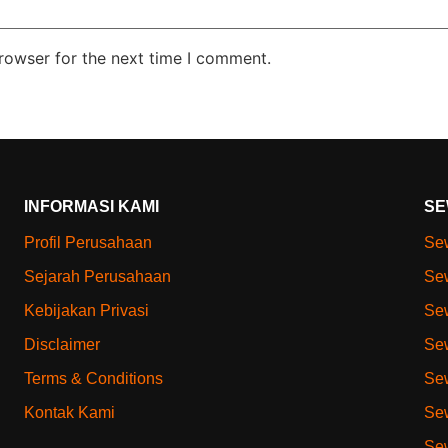
rowser for the next time I comment.
INFORMASI KAMI
SE
Profil Perusahaan
Sew
Sejarah Perusahaan
Sew
Kebijakan Privasi
Sew
Disclaimer
Sew
Terms & Conditions
Sew
Kontak Kami
Sew
Sew