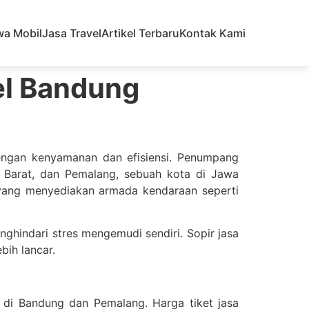
wa Mobil
Jasa Travel
Artikel Terbaru
Kontak Kami
el Bandung
engan kenyamanan dan efisiensi. Penumpang
a Barat, dan Pemalang, sebuah kota di Jawa
n yang menyediakan armada kendaraan seperti
indari stres mengemudi sendiri. Sopir jasa
bih lancar.
 di Bandung dan Pemalang. Harga tiket jasa