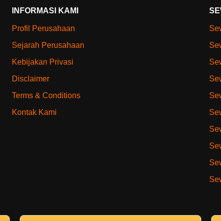
INFORMASI KAMI
SE
Profil Perusahaan
Sew
Sejarah Perusahaan
Sew
Kebijakan Privasi
Sew
Disclaimer
Sew
Terms & Conditions
Sew
Kontak Kami
Sew
Sew
Sew
Sew
Sew