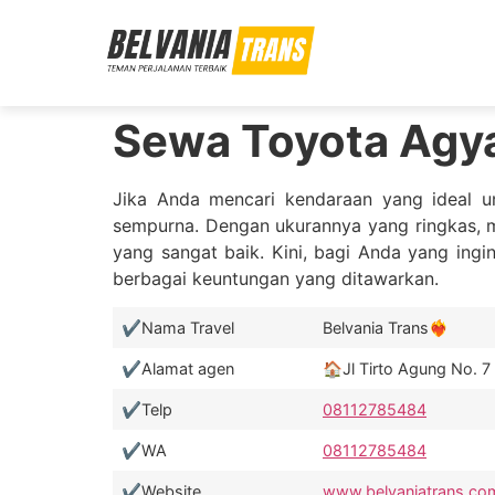
Sewa Toyota Agya 
Jika Anda mencari kendaraan yang ideal u
sempurna. Dengan ukurannya yang ringkas, mob
yang sangat baik. Kini, bagi Anda yang in
berbagai keuntungan yang ditawarkan.
✔️Nama Travel
Belvania Trans❤️‍🔥
✔️Alamat agen
🏠Jl Tirto Agung No. 
✔️Telp
08112785484
✔️WA
08112785484
✔️Website
www.belvaniatrans.co