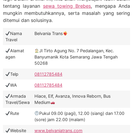
tentang layanan
sewa towing Brebes
, mengapa Anda
mungkin membutuhkannya, serta masalah yang sering
ditemui dan solusinya.
Nama
Belvania Trans
Travel
Alamat
Jl Tirto Agung No. 7 Pedalangan, Kec.
agen
Banyumanik Kota Semarang Jawa Tengah
50268
Telp
08112785484
WA
08112785484
Armada
Hiace, Elf, Avanza, Innova Reborn, Bus
Travel/Sewa
Medium
Rute
Pukul 09.00 (pagi), 12.00 (siang) dan 17.00
(sore) jam 22.00 (malam)
Website
www.belvaniatrans.com