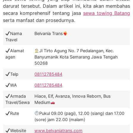
darurat tersebut. Dalam artikel ini, kita akan membahas
secara komprehensif tentang jasa
sewa towing Batang
serta manfaat dan prosedurnya.
Nama
Belvania Trans
Travel
Alamat
Jl Tirto Agung No. 7 Pedalangan, Kec.
agen
Banyumanik Kota Semarang Jawa Tengah
50268
Telp
08112785484
WA
08112785484
Armada
Hiace, Elf, Avanza, Innova Reborn, Bus
Travel/Sewa
Medium
Rute
Pukul 09.00 (pagi), 12.00 (siang) dan 17.00
(sore) jam 22.00 (malam)
Website
www.belvaniatrans.com