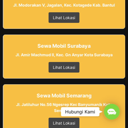
Jl. Modorakan V, Jagalan, Kec. Kotagede Kab. Bantul
Lihat Lokasi
Sewa Mobil Surabaya
Jl. Amir Machmud II, Kec. Gn Anyar Kota Surabaya
Lihat Lokasi
Sewa Mobil Semarang
Jl. Jatiluhur No.56 Ngesrep Kec Banyumanik Kota
Contac
Semarang
Hubungi Kami
Lihat Lokasi