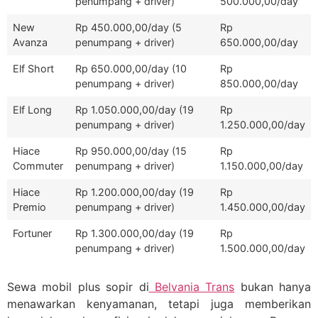
penumpang + driver)
500.000,00/day
New
Rp 450.000,00/day (5
Rp
Avanza
penumpang + driver)
650.000,00/day
Elf Short
Rp 650.000,00/day (10
Rp
penumpang + driver)
850.000,00/day
Elf Long
Rp 1.050.000,00/day (19
Rp
penumpang + driver)
1.250.000,00/day
Hiace
Rp 950.000,00/day (15
Rp
Commuter
penumpang + driver)
1.150.000,00/day
Hiace
Rp 1.200.000,00/day (19
Rp
Premio
penumpang + driver)
1.450.000,00/day
Fortuner
Rp 1.300.000,00/day (19
Rp
penumpang + driver)
1.500.000,00/day
Sewa mobil plus sopir di
Belvania Trans
bukan hanya
menawarkan kenyamanan, tetapi juga memberikan