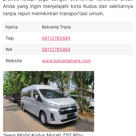
Anda yang ingin menjelajahi kota Kudus dan sekitarnya
tanpa repot memikirkan transportasi umum.
Nama
Belvania Trans
Telp
08112785484
WA
08112785484
Website
www.belvaniatrans.com
Sewa Mobil Kudus Murah 250 Ribu