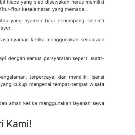
bil hiace yang siap disewakan harus memiliki
fitur-fitur keselamatan yang memadai.
ilitas yang nyaman bagi penumpang, seperti
layer.
erasa nyaman ketika menggunakan kendaraan
api dengan semua persyaratan seperti surat-
ngalaman, terpercaya, dan memiliki lisensi
 yang cukup mengenai tempat-tempat wisata
dan aman ketika menggunakan layanan sewa
i Kami!