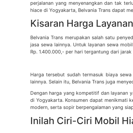
perjalanan yang menyenangkan dan tak terl
hiace di Yogyakarta, Belvania Trans dapat me
Kisaran Harga Layanan
Belvania Trans merupakan salah satu penye
jasa sewa lainnya. Untuk layanan sewa mobil 
Rp. 1.400.000,- per hari tergantung dari jar
Harga tersebut sudah termasuk biaya sewa 
lainnya. Selain itu, Belvania Trans juga men
Dengan harga yang kompetitif dan layanan ya
di Yogyakarta. Konsumen dapat menikmati k
modern, serta sopir berpengalaman yang sia
Inilah Ciri-Ciri Mobil