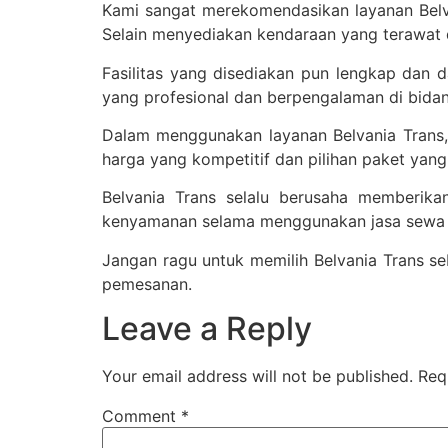
Kami sangat merekomendasikan layanan Belva
Selain menyediakan kendaraan yang terawat 
Fasilitas yang disediakan pun lengkap dan 
yang profesional dan berpengalaman di bida
Dalam menggunakan layanan Belvania Trans
harga yang kompetitif dan pilihan paket yan
Belvania Trans selalu berusaha memberik
kenyamanan selama menggunakan jasa sewa m
Jangan ragu untuk memilih Belvania Trans se
pemesanan.
Leave a Reply
Your email address will not be published.
Req
Comment
*