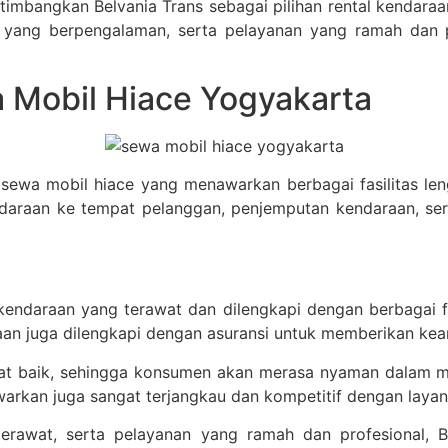
bangkan Belvania Trans sebagai pilihan rental kendaraan 
r yang berpengalaman, serta pelayanan yang ramah dan p
a Mobil Hiace Yogyakarta
ewa mobil hiace yang menawarkan berbagai fasilitas leng
daraan ke tempat pelanggan, penjemputan kendaraan, se
 kendaraan yang terawat dan dilengkapi dengan berbagai fa
raan juga dilengkapi dengan asuransi untuk memberikan k
gat baik, sehingga konsumen akan merasa nyaman dalam me
awarkan juga sangat terjangkau dan kompetitif dengan layan
 terawat, serta pelayanan yang ramah dan profesional, 