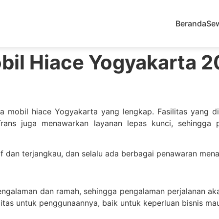
Beranda
Se
il Hiace Yogyakarta 20
a mobil hiace Yogyakarta yang lengkap. Fasilitas yang 
Trans juga menawarkan layanan lepas kunci, sehingga
f dan terjangkau, dan selalu ada berbagai penawaran mena
engalaman dan ramah, sehingga pengalaman perjalanan akan
ilitas untuk penggunaannya, baik untuk keperluan bisnis ma