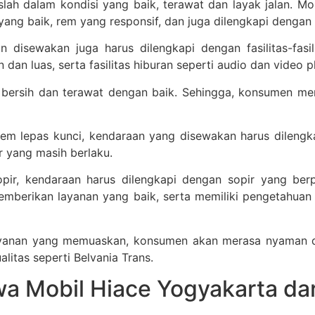
ah dalam kondisi yang baik, terawat dan layak jalan. Mo
ang baik, rem yang responsif, dan juga dilengkapi dengan 
an disewakan juga harus dilengkapi dengan fasilitas-fas
dan luas, serta fasilitas hiburan seperti audio dan video p
s bersih dan terawat dengan baik. Sehingga, konsumen m
em lepas kunci, kendaraan yang disewakan harus dilengk
 yang masih berlaku.
ir, kendaraan harus dilengkapi dengan sopir yang berpe
mberikan layanan yang baik, serta memiliki pengetahuan
layanan yang memuaskan, konsumen akan merasa nyaman 
litas seperti Belvania Trans.
a Mobil Hiace Yogyakarta dar