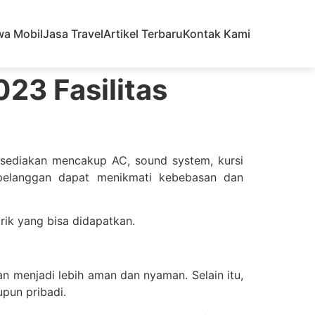
wa Mobil
Jasa Travel
Artikel Terbaru
Kontak Kami
23 Fasilitas
disediakan mencakup AC, sound system, kursi
 pelanggan dapat menikmati kebebasan dan
rik yang bisa didapatkan.
 menjadi lebih aman dan nyaman. Selain itu,
upun pribadi.