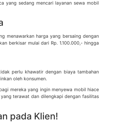
aca yang sedang mencari layanan sewa mobil
a
yang menawarkan harga yang bersaing dengan
an berkisar mulai dari Rp. 1.100.000,- hingga
tidak perlu khawatir dengan biaya tambahan
nginkan oleh konsumen.
t bagi mereka yang ingin menyewa mobil hiace
ng terawat dan dilengkapi dengan fasilitas
an pada Klien!