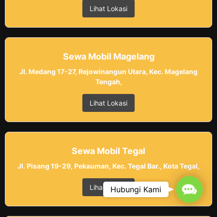
Lihat Lokasi
Sewa Mobil Magelang
Jl. Medang 17-27, Rejowinangun Utara, Kec. Magelang
Tengah,
Lihat Lokasi
Sewa Mobil Tegal
Jl. Pisang 19-29, Pekauman, Kec. Tegal Bar., Kota Tegal,
Contac
Lihat Lokasi
Hubungi Kami