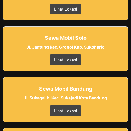
Lihat Lokasi
Sewa Mobil Solo
Jl. Jantung Kec. Grogol Kab. Sukoharjo
Lihat Lokasi
Sewa Mobil Bandung
Jl. Sukagalih, Kec. Sukajadi Kota Bandung
Lihat Lokasi