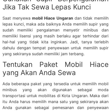
Jika Tak Sewa Lepas Kunci
Saat menyewa
mobil Hiace Ungaran
dan tidak memilih
lepas kunci, maka ada baiknya Anda memilih supir yang
sudah memiliki pengalaman menyetir minibus dan
memiliki lisensi yang masih berlaku agar terhindar dari
hal-hal yang tidak kita inginkan. Jadi, tanya terlebih
dahulu dengan tempat penyewaan untuk memilih supir
yang sekiranya sudah memiliki jam terbang.
Tentukan Paket Mobil Hiace
yang Akan Anda Sewa
Ada beberapa paket yang tersedia untuk memilih mobil
minibus yang akan digunakan sebagai moda
transportasi untuk mobilitas di Kota Ungaran. Maka dari
itu Anda harus memilih mana satu yang sekiranya akan
Anda gunakan sebagai pemesanan dan penyewaan