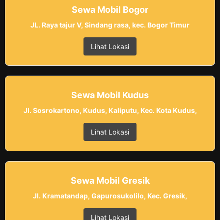
Sewa Mobil Bogor
JL. Raya tajur V, Sindang rasa, kec. Bogor Timur
Lihat Lokasi
Sewa Mobil Kudus
Jl. Sosrokartono, Kudus, Kaliputu, Kec. Kota Kudus,
Lihat Lokasi
Sewa Mobil Gresik
Jl. Kramatandap, Gapurosukolilo, Kec. Gresik,
Lihat Lokasi