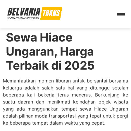
Sewa Hiace
Ungaran, Harga
Terbaik di 2025
Memanfaatkan momen liburan untuk bersantai bersama
keluarga adalah salah satu hal yang ditunggu setelah
beberapa kali bekerja terus menerus. Berkunjung ke
suatu daerah dan menikmati keindahan objek wisata
yang ada menggunakan tempat sewa
Hiace Ungaran
adalah pilihan moda transportasi yang tepat untuk pergi
ke beberapa tempat dalam waktu yang cepat.