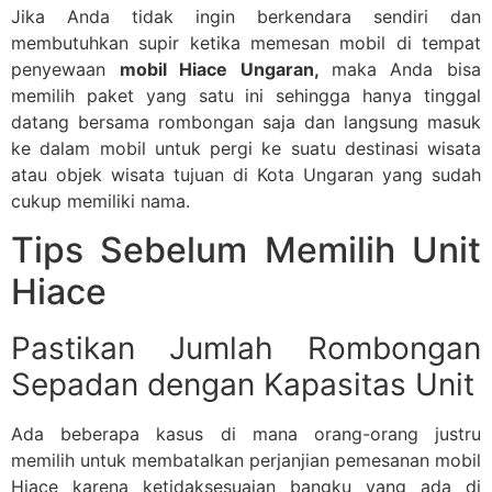
Jika Anda tidak ingin berkendara sendiri dan
membutuhkan supir ketika memesan mobil di tempat
penyewaan
mobil Hiace Ungaran,
maka Anda bisa
memilih paket yang satu ini sehingga hanya tinggal
datang bersama rombongan saja dan langsung masuk
ke dalam mobil untuk pergi ke suatu destinasi wisata
atau objek wisata tujuan di Kota Ungaran yang sudah
cukup memiliki nama.
Tips Sebelum Memilih Unit
Hiace
Pastikan Jumlah Rombongan
Sepadan dengan Kapasitas Unit
Ada beberapa kasus di mana orang-orang justru
memilih untuk membatalkan perjanjian pemesanan mobil
Hiace karena ketidaksesuaian bangku yang ada di