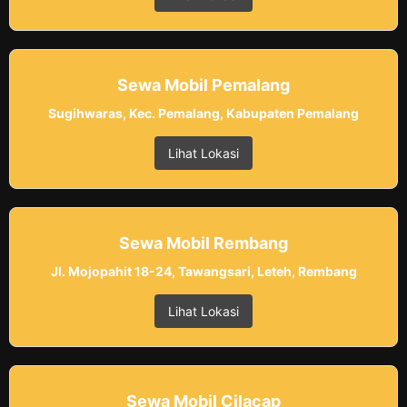
Sewa Mobil Pemalang
Sugihwaras, Kec. Pemalang, Kabupaten Pemalang
Lihat Lokasi
Sewa Mobil Rembang
Jl. Mojopahit 18-24, Tawangsari, Leteh, Rembang
Lihat Lokasi
Sewa Mobil Cilacap