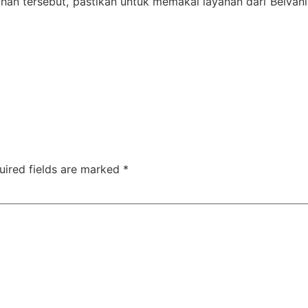
han tersebut, pastikan untuk memakai layanan dari Belvan
uired fields are marked
*