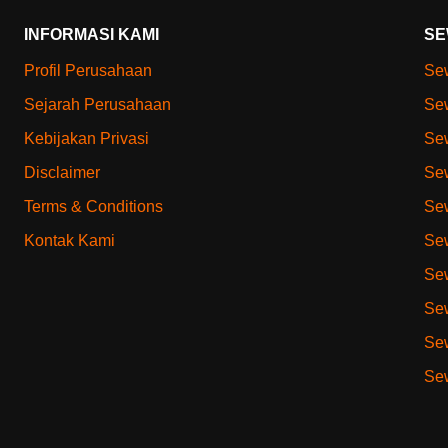
INFORMASI KAMI
SE
Profil Perusahaan
Sew
Sejarah Perusahaan
Sew
Kebijakan Privasi
Sew
Disclaimer
Sew
Terms & Conditions
Sew
Kontak Kami
Sew
Sew
Sew
Sew
Sew