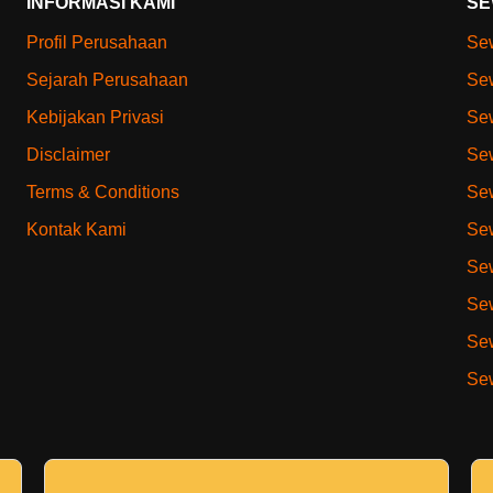
INFORMASI KAMI
SE
Profil Perusahaan
Sew
Sejarah Perusahaan
Sew
Kebijakan Privasi
Sew
Disclaimer
Sew
Terms & Conditions
Sew
Kontak Kami
Sew
Sew
Sew
Sew
Sew