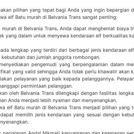
upakan pilihan yang tepat bagi Anda yang ingin bepergia
a elf Batu murah di Belvania Trans sangat penting:
u murah di Belvania Trans, Anda dapat menghemat biaya tr
ek yang dalam untuk menyewa kendaraan elf berkualitas k
ada lengkap yang terdiri dari berbagai jenis kendaraan 
n kebutuhan dan jumlah anggota rombongan.
 menyediakan pengemudi yang berpengalaman dalam me
tifikat yang valid sehingga Anda tidak perlu khawatir akan
iakan pelayanan yang baik kepada pelanggannya. Pelayan
nanggapi permintaan pelanggan.
kan oleh Belvania Trans dilengkapi dengan fasilitas leng
nan Anda menjadi lebih nyaman dan menyenangkan.
a elf Batu murah di Belvania Trans menjadi pilihan yang 
apat memilih jenis kendaraan yang sesuai dengan kebut
menyenangkan.
uk perjalanan Anda! Nikmati kenyamanan dan keamanan pe