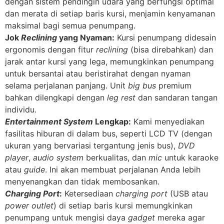
dengan sistem pendingin udara yang berfungsi optimal
dan merata di setiap baris kursi, menjamin kenyamanan
maksimal bagi semua penumpang.
Jok
Reclining
yang Nyaman:
Kursi penumpang didesain
ergonomis dengan fitur
reclining
(bisa direbahkan) dan
jarak antar kursi yang lega, memungkinkan penumpang
untuk bersantai atau beristirahat dengan nyaman
selama perjalanan panjang. Unit
big bus
premium
bahkan dilengkapi dengan
leg rest
dan sandaran tangan
individu.
Entertainment System
Lengkap:
Kami menyediakan
fasilitas hiburan di dalam bus, seperti LCD TV (dengan
ukuran yang bervariasi tergantung jenis bus),
DVD
player
,
audio system
berkualitas, dan
mic
untuk karaoke
atau
guide
. Ini akan membuat perjalanan Anda lebih
menyenangkan dan tidak membosankan.
Charging Port
:
Ketersediaan
charging port
(USB atau
power outlet
) di setiap baris kursi memungkinkan
penumpang untuk mengisi daya
gadget
mereka agar