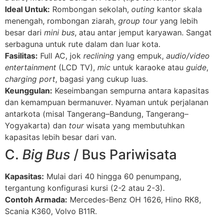
Ideal Untuk:
Rombongan sekolah,
outing
kantor skala
menengah, rombongan ziarah,
group tour
yang lebih
besar dari
mini bus
, atau antar jemput karyawan. Sangat
serbaguna untuk rute dalam dan luar kota.
Fasilitas:
Full AC, jok
reclining
yang empuk,
audio/video
entertainment
(LCD TV),
mic
untuk karaoke atau
guide
,
charging port
, bagasi yang cukup luas.
Keunggulan:
Keseimbangan sempurna antara kapasitas
dan kemampuan bermanuver. Nyaman untuk perjalanan
antarkota (misal Tangerang–Bandung, Tangerang–
Yogyakarta) dan
tour
wisata yang membutuhkan
kapasitas lebih besar dari van.
C.
Big Bus
/ Bus Pariwisata
Kapasitas:
Mulai dari 40 hingga 60 penumpang,
tergantung konfigurasi kursi (2-2 atau 2-3).
Contoh Armada:
Mercedes-Benz OH 1626, Hino RK8,
Scania K360, Volvo B11R.