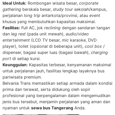
Ideal Untuk:
Rombongan wisata besar,
corporate
gathering
berskala besar,
study tour
sekolah/kampus,
perjalanan
long trip
antarkota/provinsi, atau
event
khusus yang membutuhkan kapasitas maksimal.
Fasilitas:
Full AC, jok
reclining
dengan sandaran tangan
dan
leg rest
(pada unit mewah),
audio/video
entertainment
(LCD TV besar,
mic
karaoke, DVD
player), toilet (opsional di beberapa unit),
cool box
/
dispenser, bagasi super luas (bagasi bawah),
charging
port
di setiap kursi.
Keunggulan:
Kapasitas terbesar, kenyamanan maksimal
untuk perjalanan jauh, fasilitas lengkap layaknya bus
pariwisata premium.
Belvania Trans memastikan setiap armada dalam kondisi
prima dan terawat, serta didukung oleh sopir
profesional yang berpengalaman dalam mengemudikan
jenis bus tersebut, menjamin perjalanan yang aman dan
nyaman untuk
sewa bus Tangerang
Anda.