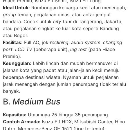
Hiace Premio, Isuzu Elf Short, Isuzu Elf Long.
Ideal Untuk:
Rombongan keluarga kecil atau menengah,
group
teman, perjalanan dinas, atau antar jemput
bandara. Cocok untuk
city tour
di Tangerang, Jakarta,
atau perjalanan singkat ke luar kota seperti Bandung
atau Bogor.
Fasilitas:
Full AC, jok
reclining
,
audio system
,
charging
port
,
LCD TV
(beberapa unit),
leg rest
(pada Hiace
Premio).
Keunggulan:
Lebih lincah dan mudah bermanuver di
jalanan kota yang padat atau jalan-jalan kecil menuju
beberapa destinasi wisata. Nyaman untuk perjalanan
jarak menengah dengan jumlah penumpang tidak terlalu
banyak.
B.
Medium Bus
Kapasitas:
Umumnya 25 hingga 35 penumpang.
Contoh Armada:
Isuzu Elf HDX, Mitsubishi Canter, Hino
Dutro, Mercedes-Benz OH 1521 (tipe tertentu).