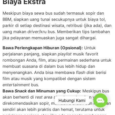
Biaya Ekstra
Meskipun biaya sewa bus sudah termasuk sopir dan
BBM, siapkan uang tunai secukupnya untuk biaya tol,
parkir di setiap destinasi wisata, retribusi (jika ada), dan
uang makan
driver
/kru bus. Memberikan tips tambahan
jika pelayanan memuaskan juga sangat dihargai.
Bawa Perlengkapan Hiburan (Opsional):
Untuk
perjalanan panjang, siapkan
playlist
musik favorit
rombongan Anda, film, atau permainan sederhana untuk
membuat suasana di dalam bus lebih hidup dan
menyenangkan. Anda bisa membawa
flash disk
berisi
film atau musik yang kompatibel dengan sistem
entertainment
bus.
Bawa
Snack
dan Minuman yang Cukup:
Meskipun bus
akan berhenti di
rest area
atau tempat makan yang
Contac
Hubungi Kami
direkomendasikan sopir, membawa
snack
dan minuman
sendiri akan lebih praktis dan hemat, terutama untuk