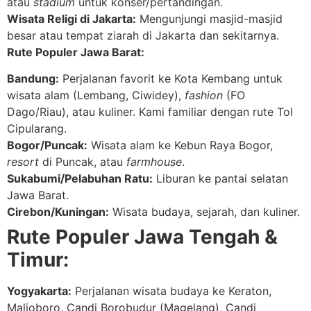
atau
stadium
untuk konser/pertandingan.
Wisata Religi di Jakarta:
Mengunjungi masjid-masjid
besar atau tempat ziarah di Jakarta dan sekitarnya.
Rute Populer Jawa Barat:
Bandung:
Perjalanan favorit ke Kota Kembang untuk
wisata alam (Lembang, Ciwidey),
fashion
(FO
Dago/Riau), atau kuliner. Kami familiar dengan rute Tol
Cipularang.
Bogor/Puncak:
Wisata alam ke Kebun Raya Bogor,
resort
di Puncak, atau
farmhouse
.
Sukabumi/Pelabuhan Ratu:
Liburan ke pantai selatan
Jawa Barat.
Cirebon/Kuningan:
Wisata budaya, sejarah, dan kuliner.
Rute Populer Jawa Tengah &
Timur:
Yogyakarta:
Perjalanan wisata budaya ke Keraton,
Malioboro, Candi Borobudur (Magelang), Candi