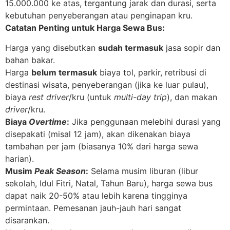
15.000.000 ke atas, tergantung jarak dan durasi, serta
kebutuhan penyeberangan atau penginapan kru.
Catatan Penting untuk Harga Sewa Bus:
Harga yang disebutkan
sudah termasuk
jasa sopir dan
bahan bakar.
Harga
belum termasuk
biaya tol, parkir, retribusi di
destinasi wisata, penyeberangan (jika ke luar pulau),
biaya
rest
driver
/kru (untuk
multi-day trip
), dan makan
driver
/kru.
Biaya
Overtime
:
Jika penggunaan melebihi durasi yang
disepakati (misal 12 jam), akan dikenakan biaya
tambahan per jam (biasanya 10% dari harga sewa
harian).
Musim
Peak Season
:
Selama musim liburan (libur
sekolah, Idul Fitri, Natal, Tahun Baru), harga sewa bus
dapat naik 20-50% atau lebih karena tingginya
permintaan. Pemesanan jauh-jauh hari sangat
disarankan.