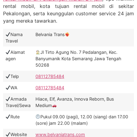
rental mobil, kota tujuan rental mobil di sekitar
Pekalongan, serta keunggulan customer service 24 jam
yang mereka tawarkan.
Nama
Belvania Trans
Travel
Alamat
Jl Tirto Agung No. 7 Pedalangan, Kec.
agen
Banyumanik Kota Semarang Jawa Tengah
50268
Telp
08112785484
WA
08112785484
Armada
Hiace, Elf, Avanza, Innova Reborn, Bus
Travel/Sewa
Medium
Rute
Pukul 09.00 (pagi), 12.00 (siang) dan 17.00
(sore) jam 22.00 (malam)
Website
www.belvaniatrans.com