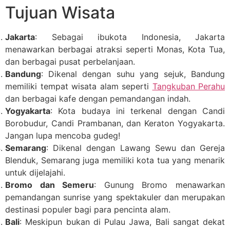
Tujuan Wisata
Jakarta
: Sebagai ibukota Indonesia, Jakarta
menawarkan berbagai atraksi seperti Monas, Kota Tua,
dan berbagai pusat perbelanjaan.
Bandung
: Dikenal dengan suhu yang sejuk, Bandung
memiliki tempat wisata alam seperti
Tangkuban Perahu
dan berbagai kafe dengan pemandangan indah.
Yogyakarta
: Kota budaya ini terkenal dengan Candi
Borobudur, Candi Prambanan, dan Keraton Yogyakarta.
Jangan lupa mencoba gudeg!
Semarang
: Dikenal dengan Lawang Sewu dan Gereja
Blenduk, Semarang juga memiliki kota tua yang menarik
untuk dijelajahi.
Bromo dan Semeru
: Gunung Bromo menawarkan
pemandangan sunrise yang spektakuler dan merupakan
destinasi populer bagi para pencinta alam.
Bali
: Meskipun bukan di Pulau Jawa, Bali sangat dekat