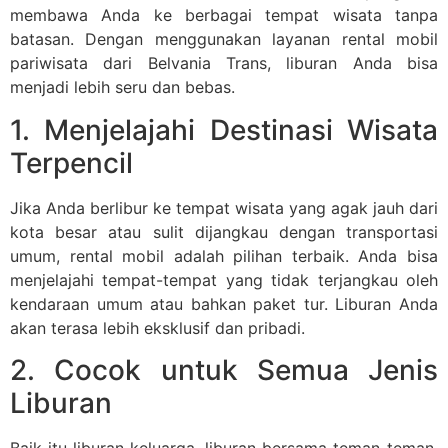
membawa Anda ke berbagai tempat wisata tanpa
batasan. Dengan menggunakan layanan rental mobil
pariwisata dari Belvania Trans, liburan Anda bisa
menjadi lebih seru dan bebas.
1. Menjelajahi Destinasi Wisata
Terpencil
Jika Anda berlibur ke tempat wisata yang agak jauh dari
kota besar atau sulit dijangkau dengan transportasi
umum, rental mobil adalah pilihan terbaik. Anda bisa
menjelajahi tempat-tempat yang tidak terjangkau oleh
kendaraan umum atau bahkan paket tur. Liburan Anda
akan terasa lebih eksklusif dan pribadi.
2. Cocok untuk Semua Jenis
Liburan