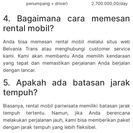
penumpang + driver)
2.700.000,00/day
4. Bagaimana cara memesan
rental mobil?
Anda bisa memesan rental mobil melalui situs web
Belvania Trans atau menghubungi customer service
kami. Kami akan membantu Anda memilih kendaraan
yang tepat dan memastikan perjalanan Anda berjalan
dengan lancar.
5. Apakah ada batasan jarak
tempuh?
Biasanya, rental mobil pariwisata memiliki batasan jarak
tempuh tertentu. Namun, jika Anda berencana
melakukan perjalanan jauh, kami bisa memberikan paket
dengan jarak tempuh yang lebih fleksibel.