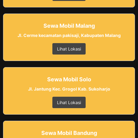
Sewa Mobil Malang
Jl. Cerme kecamatan pakisaji, Kabupaten Malang
Lihat Lokasi
Sewa Mobil Solo
Jl. Jantung Kec. Grogol Kab. Sukoharjo
Lihat Lokasi
Sewa Mobil Bandung