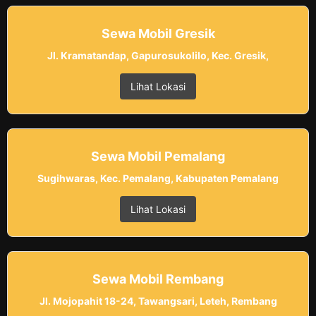
Sewa Mobil Gresik
Jl. Kramatandap, Gapurosukolilo, Kec. Gresik,
Lihat Lokasi
Sewa Mobil Pemalang
Sugihwaras, Kec. Pemalang, Kabupaten Pemalang
Lihat Lokasi
Sewa Mobil Rembang
Jl. Mojopahit 18-24, Tawangsari, Leteh, Rembang