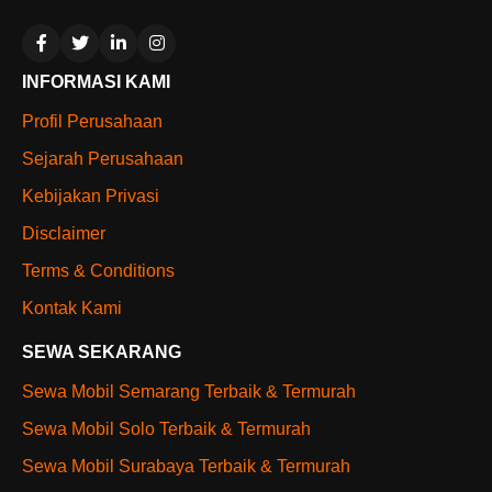
INFORMASI KAMI
Profil Perusahaan
Sejarah Perusahaan
Kebijakan Privasi
Disclaimer
Terms & Conditions
Kontak Kami
SEWA SEKARANG
Sewa Mobil Semarang Terbaik & Termurah
Sewa Mobil Solo Terbaik & Termurah
Sewa Mobil Surabaya Terbaik & Termurah