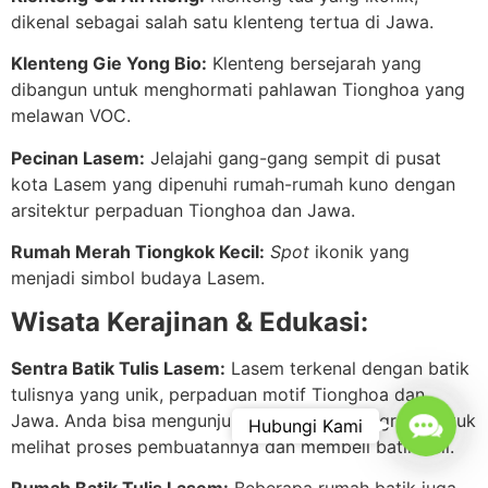
dikenal sebagai salah satu klenteng tertua di Jawa.
Klenteng Gie Yong Bio:
Klenteng bersejarah yang
dibangun untuk menghormati pahlawan Tionghoa yang
melawan VOC.
Pecinan Lasem:
Jelajahi gang-gang sempit di pusat
kota Lasem yang dipenuhi rumah-rumah kuno dengan
arsitektur perpaduan Tionghoa dan Jawa.
Rumah Merah Tiongkok Kecil:
Spot
ikonik yang
menjadi simbol budaya Lasem.
Wisata Kerajinan & Edukasi:
Sentra Batik Tulis Lasem:
Lasem terkenal dengan batik
tulisnya yang unik, perpaduan motif Tionghoa dan
Jawa. Anda bisa mengunjungi
workshop
pengrajin untuk
Contac
Hubungi Kami
melihat proses pembuatannya dan membeli batik asli.