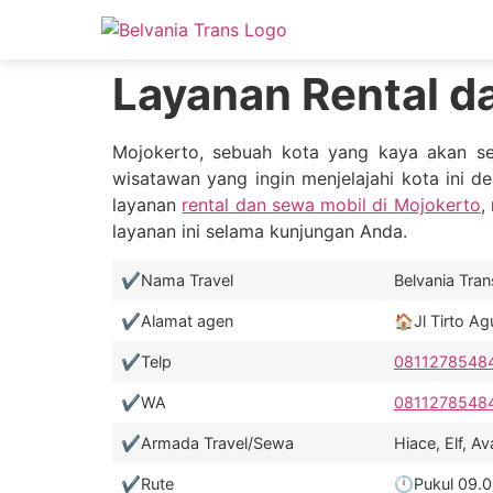
Layanan Rental d
Mojokerto, sebuah kota yang kaya akan se
wisatawan yang ingin menjelajahi kota ini de
layanan
rental dan sewa mobil di Mojokerto
,
layanan ini selama kunjungan Anda.
✔️Nama Travel
Belvania Trans❤
✔️Alamat agen
🏠Jl Tirto A
✔️Telp
0811278548
✔️WA
0811278548
✔️Armada Travel/Sewa
Hiace, Elf, 
✔️Rute
🕛Pukul 09.00