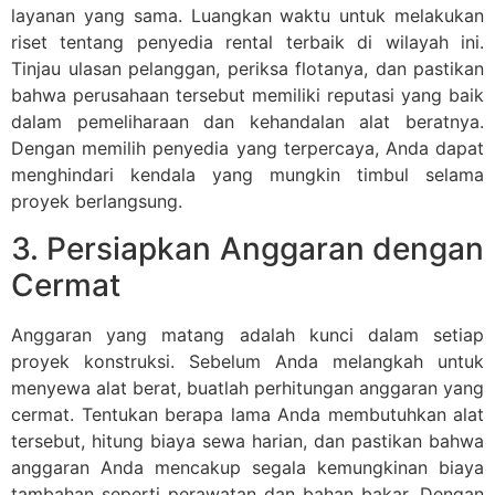
layanan yang sama. Luangkan waktu untuk melakukan
riset tentang penyedia rental terbaik di wilayah ini.
Tinjau ulasan pelanggan, periksa flotanya, dan pastikan
bahwa perusahaan tersebut memiliki reputasi yang baik
dalam pemeliharaan dan kehandalan alat beratnya.
Dengan memilih penyedia yang terpercaya, Anda dapat
menghindari kendala yang mungkin timbul selama
proyek berlangsung.
3. Persiapkan Anggaran dengan
Cermat
Anggaran yang matang adalah kunci dalam setiap
proyek konstruksi. Sebelum Anda melangkah untuk
menyewa alat berat, buatlah perhitungan anggaran yang
cermat. Tentukan berapa lama Anda membutuhkan alat
tersebut, hitung biaya sewa harian, dan pastikan bahwa
anggaran Anda mencakup segala kemungkinan biaya
tambahan seperti perawatan dan bahan bakar. Dengan