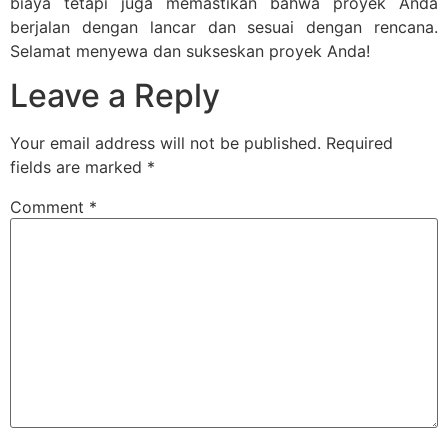
biaya tetapi juga memastikan bahwa proyek Anda
berjalan dengan lancar dan sesuai dengan rencana.
Selamat menyewa dan sukseskan proyek Anda!
Leave a Reply
Your email address will not be published.
Required
fields are marked
*
Comment
*