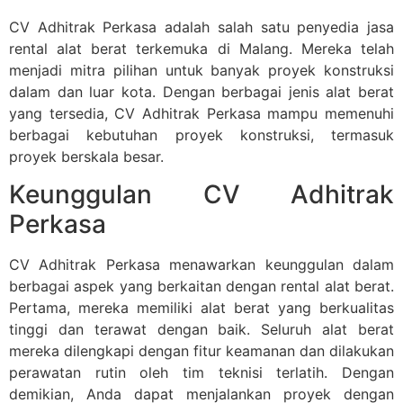
CV Adhitrak Perkasa adalah salah satu penyedia jasa
rental alat berat terkemuka di Malang. Mereka telah
menjadi mitra pilihan untuk banyak proyek konstruksi
dalam dan luar kota. Dengan berbagai jenis alat berat
yang tersedia, CV Adhitrak Perkasa mampu memenuhi
berbagai kebutuhan proyek konstruksi, termasuk
proyek berskala besar.
Keunggulan CV Adhitrak
Perkasa
CV Adhitrak Perkasa menawarkan keunggulan dalam
berbagai aspek yang berkaitan dengan rental alat berat.
Pertama, mereka memiliki alat berat yang berkualitas
tinggi dan terawat dengan baik. Seluruh alat berat
mereka dilengkapi dengan fitur keamanan dan dilakukan
perawatan rutin oleh tim teknisi terlatih. Dengan
demikian, Anda dapat menjalankan proyek dengan