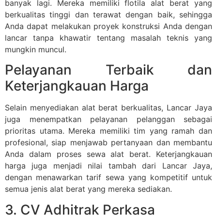
banyak lagi. Mereka memiliki flotila alat berat yang
berkualitas tinggi dan terawat dengan baik, sehingga
Anda dapat melakukan proyek konstruksi Anda dengan
lancar tanpa khawatir tentang masalah teknis yang
mungkin muncul.
Pelayanan Terbaik dan
Keterjangkauan Harga
Selain menyediakan alat berat berkualitas, Lancar Jaya
juga menempatkan pelayanan pelanggan sebagai
prioritas utama. Mereka memiliki tim yang ramah dan
profesional, siap menjawab pertanyaan dan membantu
Anda dalam proses sewa alat berat. Keterjangkauan
harga juga menjadi nilai tambah dari Lancar Jaya,
dengan menawarkan tarif sewa yang kompetitif untuk
semua jenis alat berat yang mereka sediakan.
3. CV Adhitrak Perkasa