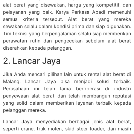
alat berat yang disewakan, harga yang kompetitif, dan
pelayanan yang baik. Karya Perkasa Abadi memenuhi
semua kriteria tersebut. Alat berat yang mereka
sewakan selalu dalam kondisi prima dan siap digunakan.
Tim teknisi yang berpengalaman selalu siap memberikan
perawatan rutin dan pengecekan sebelum alat berat
diserahkan kepada pelanggan.
2. Lancar Jaya
Jika Anda mencari pilihan lain untuk rental alat berat di
Malang, Lancar Jaya bisa menjadi solusi terbaik.
Perusahaan ini telah lama beroperasi di industri
penyewaan alat berat dan telah membangun reputasi
yang solid dalam memberikan layanan terbaik kepada
pelanggan mereka.
Lancar Jaya menyediakan berbagai jenis alat berat,
seperti crane, truk molen, skid steer loader, dan masih