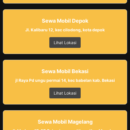
Sewa Mobil Depok
Jl. Kalibaru 12, kec cilodong, kota depok
Lihat Lokasi
Sewa Mobil Bekasi
jl Raya Pd ungu permai 14, kec babelan kab. Bekasi
Lihat Lokasi
Sewa Mobil Magelang