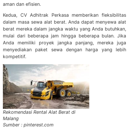
aman dan efisien.
Kedua, CV Adhitrak Perkasa memberikan fleksibilitas
dalam masa sewa alat berat. Anda dapat menyewa alat
berat mereka dalam jangka waktu yang Anda butuhkan,
mulai dari beberapa jam hingga beberapa bulan. Jika
Anda memiliki proyek jangka panjang, mereka juga
menyediakan paket sewa dengan harga yang lebih
kompetitif.
Rekomendasi Rental Alat Berat di
Malang
Sumber : pinterest.com