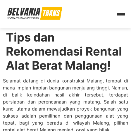
Tips dan
Rekomendasi Rental
Alat Berat Malang!
Selamat datang di dunia konstruksi Malang, tempat di
mana impian-impian bangunan menjulang tinggi. Namun,
di balik keindahan hasil akhir tersebut, terdapat
persiapan dan perencanaan yang matang. Salah satu
kunci utama dalam mewujudkan proyek bangunan yang
sukses adalah pemilihan dan penggunaan alat yang
tepat, bagi yang berada di wilayah Malang, pilihan
rental alat berat Malang menjadi opsi yang bijak.