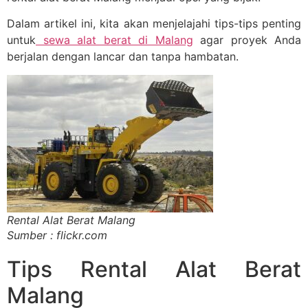
Dalam artikel ini, kita akan menjelajahi tips-tips penting
untuk
sewa alat berat di Malang
agar proyek Anda
berjalan dengan lancar dan tanpa hambatan.
Rental Alat Berat Malang
Sumber : flickr.com
Tips Rental Alat Berat
Malang