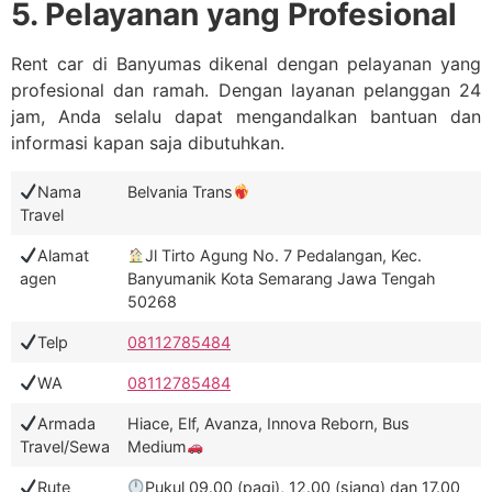
5. Pelayanan yang Profesional
Rent car di Banyumas dikenal dengan pelayanan yang
profesional dan ramah. Dengan layanan pelanggan 24
jam, Anda selalu dapat mengandalkan bantuan dan
informasi kapan saja dibutuhkan.
Nama
Belvania Trans
Travel
Alamat
Jl Tirto Agung No. 7 Pedalangan, Kec.
agen
Banyumanik Kota Semarang Jawa Tengah
50268
Telp
08112785484
WA
08112785484
Armada
Hiace, Elf, Avanza, Innova Reborn, Bus
Travel/Sewa
Medium
Rute
Pukul 09.00 (pagi), 12.00 (siang) dan 17.00