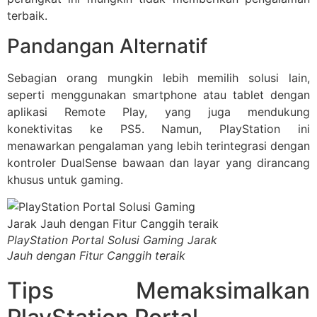
terbaik.
Pandangan Alternatif
Sebagian orang mungkin lebih memilih solusi lain,
seperti menggunakan smartphone atau tablet dengan
aplikasi Remote Play, yang juga mendukung
konektivitas ke PS5. Namun, PlayStation ini
menawarkan pengalaman yang lebih terintegrasi dengan
kontroler DualSense bawaan dan layar yang dirancang
khusus untuk gaming.
PlayStation Portal Solusi Gaming Jarak
Jauh dengan Fitur Canggih teraik
Tips Memaksimalkan