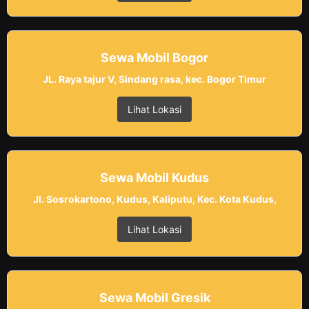
Sewa Mobil Bogor
JL. Raya tajur V, Sindang rasa, kec. Bogor Timur
Lihat Lokasi
Sewa Mobil Kudus
Jl. Sosrokartono, Kudus, Kaliputu, Kec. Kota Kudus,
Lihat Lokasi
Sewa Mobil Gresik