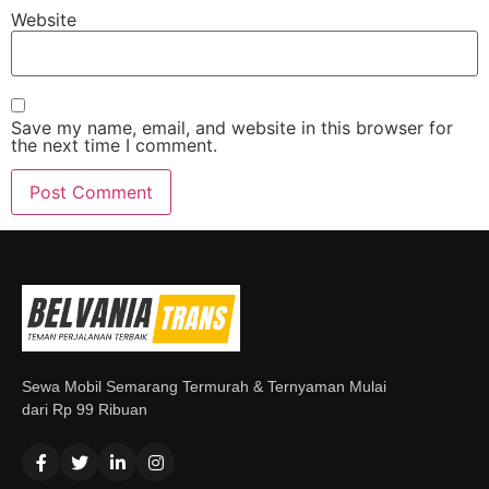
Website
Save my name, email, and website in this browser for
the next time I comment.
Sewa Mobil Semarang Termurah & Ternyaman Mulai
dari Rp 99 Ribuan