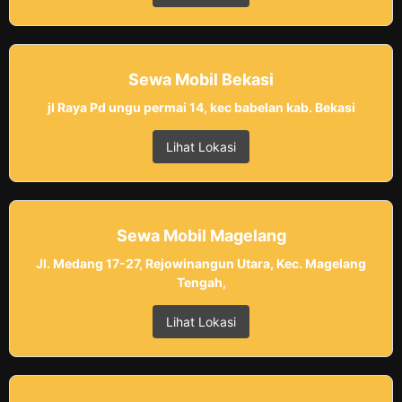
Sewa Mobil Bekasi
jl Raya Pd ungu permai 14, kec babelan kab. Bekasi
Lihat Lokasi
Sewa Mobil Magelang
Jl. Medang 17-27, Rejowinangun Utara, Kec. Magelang
Tengah,
Lihat Lokasi