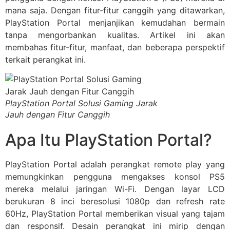
mana saja. Dengan fitur-fitur canggih yang ditawarkan,
PlayStation Portal menjanjikan kemudahan bermain
tanpa mengorbankan kualitas. Artikel ini akan
membahas fitur-fitur, manfaat, dan beberapa perspektif
terkait perangkat ini.
PlayStation Portal Solusi Gaming Jarak
Jauh dengan Fitur Canggih
Apa Itu PlayStation Portal?
PlayStation Portal adalah perangkat remote play yang
memungkinkan pengguna mengakses konsol PS5
mereka melalui jaringan Wi-Fi. Dengan layar LCD
berukuran 8 inci beresolusi 1080p dan refresh rate
60Hz, PlayStation Portal memberikan visual yang tajam
dan responsif. Desain perangkat ini mirip dengan