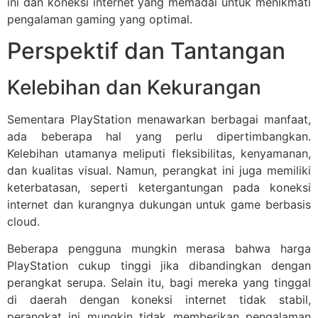
ini dan koneksi internet yang memadai untuk menikmati
pengalaman gaming yang optimal.
Perspektif dan Tantangan
Kelebihan dan Kekurangan
Sementara PlayStation menawarkan berbagai manfaat,
ada beberapa hal yang perlu dipertimbangkan.
Kelebihan utamanya meliputi fleksibilitas, kenyamanan,
dan kualitas visual. Namun, perangkat ini juga memiliki
keterbatasan, seperti ketergantungan pada koneksi
internet dan kurangnya dukungan untuk game berbasis
cloud.
Beberapa pengguna mungkin merasa bahwa harga
PlayStation cukup tinggi jika dibandingkan dengan
perangkat serupa. Selain itu, bagi mereka yang tinggal
di daerah dengan koneksi internet tidak stabil,
perangkat ini mungkin tidak memberikan pengalaman