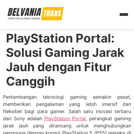
PlayStation Portal:
Solusi Gaming Jarak
Jauh dengan Fitur
Canggih
Perkembangan teknologi gaming semakin pesat,
memberikan pengalaman yang lebih imersif dan
fleksibel bagi para gamer. Salah satu inovasi terbaru
dari Sony adalah
PlayStation Portal
, perangkat gaming
jarak jauh yang dirancang untuk menghubungkan
pengguna dengan konsol PlayStation 5 (PS5) mereka di