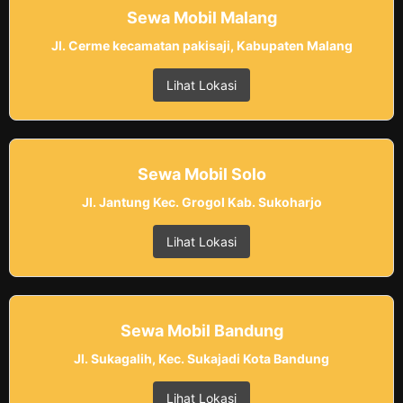
Sewa Mobil Malang
Jl. Cerme kecamatan pakisaji, Kabupaten Malang
Lihat Lokasi
Sewa Mobil Solo
Jl. Jantung Kec. Grogol Kab. Sukoharjo
Lihat Lokasi
Sewa Mobil Bandung
Jl. Sukagalih, Kec. Sukajadi Kota Bandung
Lihat Lokasi