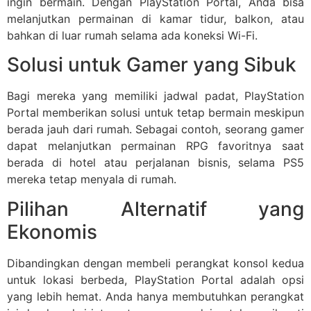
ingin bermain. Dengan PlayStation Portal, Anda bisa
melanjutkan permainan di kamar tidur, balkon, atau
bahkan di luar rumah selama ada koneksi Wi-Fi.
Solusi untuk Gamer yang Sibuk
Bagi mereka yang memiliki jadwal padat, PlayStation
Portal memberikan solusi untuk tetap bermain meskipun
berada jauh dari rumah. Sebagai contoh, seorang gamer
dapat melanjutkan permainan RPG favoritnya saat
berada di hotel atau perjalanan bisnis, selama PS5
mereka tetap menyala di rumah.
Pilihan Alternatif yang
Ekonomis
Dibandingkan dengan membeli perangkat konsol kedua
untuk lokasi berbeda, PlayStation Portal adalah opsi
yang lebih hemat. Anda hanya membutuhkan perangkat