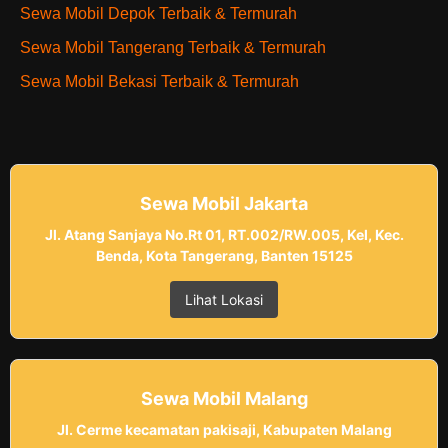
Sewa Mobil Depok Terbaik & Termurah
Sewa Mobil Tangerang Terbaik & Termurah
Sewa Mobil Bekasi Terbaik & Termurah
Sewa Mobil Jakarta
Jl. Atang Sanjaya No.Rt 01, RT.002/RW.005, Kel, Kec.
Benda, Kota Tangerang, Banten 15125
Lihat Lokasi
Sewa Mobil Malang
Jl. Cerme kecamatan pakisaji, Kabupaten Malang