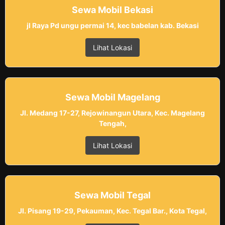
Sewa Mobil Bekasi
jl Raya Pd ungu permai 14, kec babelan kab. Bekasi
Lihat Lokasi
Sewa Mobil Magelang
Jl. Medang 17-27, Rejowinangun Utara, Kec. Magelang
Tengah,
Lihat Lokasi
Sewa Mobil Tegal
Jl. Pisang 19-29, Pekauman, Kec. Tegal Bar., Kota Tegal,