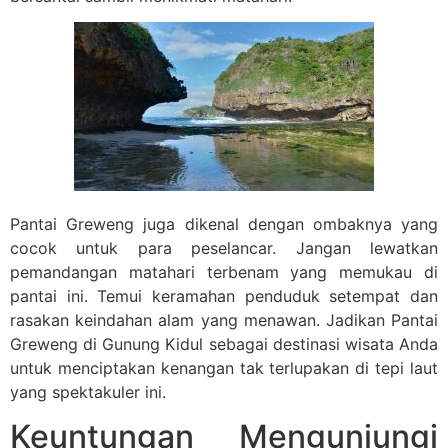
Pantai Greweng juga dikenal dengan ombaknya yang
cocok untuk para peselancar. Jangan lewatkan
pemandangan matahari terbenam yang memukau di
pantai ini. Temui keramahan penduduk setempat dan
rasakan keindahan alam yang menawan. Jadikan Pantai
Greweng di Gunung Kidul sebagai destinasi wisata Anda
untuk menciptakan kenangan tak terlupakan di tepi laut
yang spektakuler ini.
Keuntungan Mengunjungi