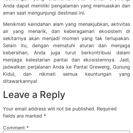
Anda dapat memiliki pengalaman yang memuaskan dan
aman saat mengunjungi destinasi ini.
Menikmati keindahan alam yang menakjubkan, aktivitas
air yang menarik, dan keberagaman ekosistem di
sekitarnya akan menjadi momen yang tak terlupakan.
Selain itu, dengan mematuhi aturan dan menjaga
kebersihan, Anda juga turut berkontribusi dalam
menjaga kelestarian pantai dan ekosistemnya. Jadi,
jadwalkan perjalanan Anda ke Pantai Greweng, Gunung
Kidul, dan nikmati semua keuntungan yang
ditawarkannya!
Leave a Reply
Your email address will not be published.
Required
fields are marked
*
Comment
*