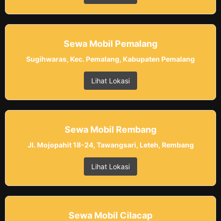
Sewa Mobil Pemalang
Sugihwaras, Kec. Pemalang, Kabupaten Pemalang
Lihat Lokasi
Sewa Mobil Rembang
Jl. Mojopahit 18-24, Tawangsari, Leteh, Rembang
Lihat Lokasi
Sewa Mobil Cilacap