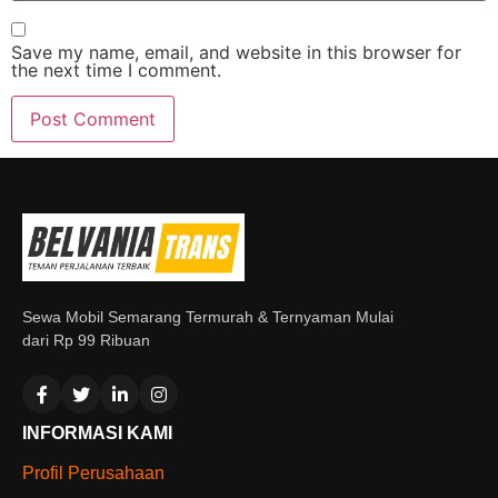
Save my name, email, and website in this browser for
the next time I comment.
Sewa Mobil Semarang Termurah & Ternyaman Mulai
dari Rp 99 Ribuan
INFORMASI KAMI
Profil Perusahaan