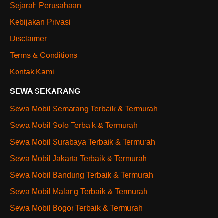
Sejarah Perusahaan
Kebijakan Privasi
Disclaimer
Terms & Conditions
Kontak Kami
SEWA SEKARANG
Sewa Mobil Semarang Terbaik & Termurah
Sewa Mobil Solo Terbaik & Termurah
Sewa Mobil Surabaya Terbaik & Termurah
Sewa Mobil Jakarta Terbaik & Termurah
Sewa Mobil Bandung Terbaik & Termurah
Sewa Mobil Malang Terbaik & Termurah
Sewa Mobil Bogor Terbaik & Termurah