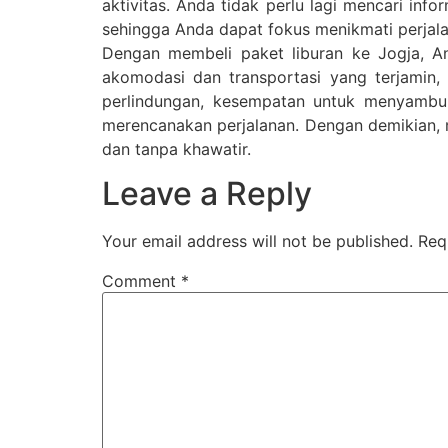
aktivitas. Anda tidak perlu lagi mencari inf
sehingga Anda dapat fokus menikmati perjala
Dengan membeli paket liburan ke Jogja, A
akomodasi dan transportasi yang terjamin
perlindungan, kesempatan untuk menyambun
merencanakan perjalanan. Dengan demikian, 
dan tanpa khawatir.
Leave a Reply
Your email address will not be published.
Req
Comment
*