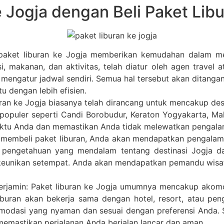
 Jogja dengan Beli Paket Lib
aket liburan ke Jogja memberikan kemudahan dalam mer
, makanan, dan aktivitas, telah diatur oleh agen travel 
 mengatur jadwal sendiri. Semua hal tersebut akan ditanga
 dengan lebih efisien.
uran ke Jogja biasanya telah dirancang untuk mencakup dest
uler seperti Candi Borobudur, Keraton Yogyakarta, Malio
ktu Anda dan memastikan Anda tidak melewatkan pengala
 membeli paket liburan, Anda akan mendapatkan pengalaman
ki pengetahuan yang mendalam tentang destinasi Jogja 
n keunikan setempat. Anda akan mendapatkan pemandu wis
erjamin: Paket liburan ke Jogja umumnya mencakup akomo
iburan akan bekerja sama dengan hotel, resort, atau peng
modasi yang nyaman dan sesuai dengan preferensi Anda. S
 memastikan perjalanan Anda berjalan lancar dan aman.