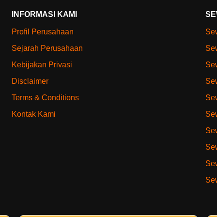
INFORMASI KAMI
SE
Profil Perusahaan
Sew
Sejarah Perusahaan
Sew
Kebijakan Privasi
Sew
Disclaimer
Sew
Terms & Conditions
Sew
Kontak Kami
Sew
Sew
Sew
Sew
Sew