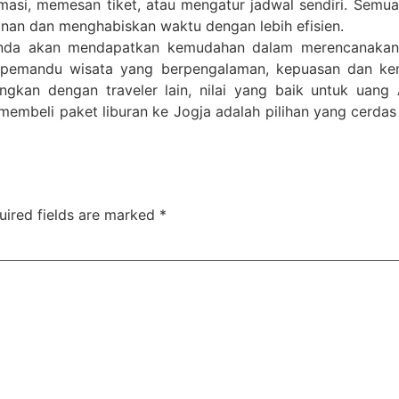
ormasi, memesan tiket, atau mengatur jadwal sendiri. Semua
nan dan menghabiskan waktu dengan lebih efisien.
nda akan mendapatkan kemudahan dalam merencanakan, ak
, pemandu wisata yang berpengalaman, kepuasan dan k
gkan dengan traveler lain, nilai yang baik untuk uang
membeli paket liburan ke Jogja adalah pilihan yang cerda
uired fields are marked
*