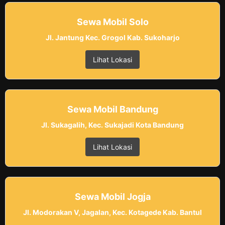
Sewa Mobil Solo
Jl. Jantung Kec. Grogol Kab. Sukoharjo
Lihat Lokasi
Sewa Mobil Bandung
Jl. Sukagalih, Kec. Sukajadi Kota Bandung
Lihat Lokasi
Sewa Mobil Jogja
Jl. Modorakan V, Jagalan, Kec. Kotagede Kab. Bantul