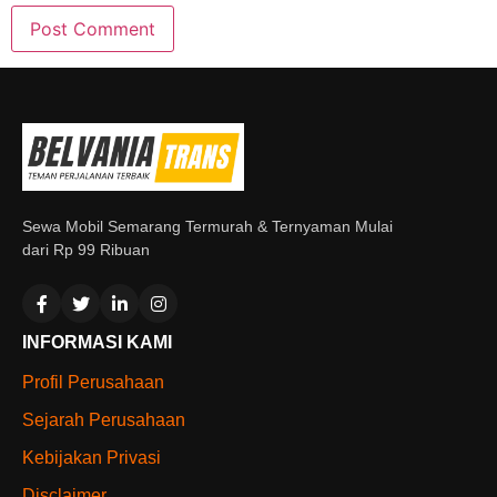
Sewa Mobil Semarang Termurah & Ternyaman Mulai
dari Rp 99 Ribuan
INFORMASI KAMI
Profil Perusahaan
Sejarah Perusahaan
Kebijakan Privasi
Disclaimer