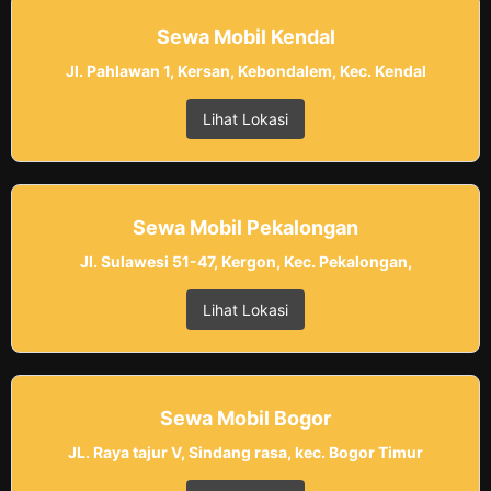
Sewa Mobil Kendal
Jl. Pahlawan 1, Kersan, Kebondalem, Kec. Kendal
Lihat Lokasi
Sewa Mobil Pekalongan
Jl. Sulawesi 51-47, Kergon, Kec. Pekalongan,
Lihat Lokasi
Sewa Mobil Bogor
JL. Raya tajur V, Sindang rasa, kec. Bogor Timur