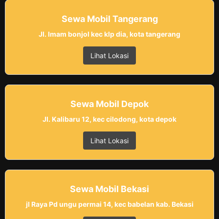
Sewa Mobil Tangerang
Jl. Imam bonjol kec klp dia, kota tangerang
Lihat Lokasi
Sewa Mobil Depok
Jl. Kalibaru 12, kec cilodong, kota depok
Lihat Lokasi
Sewa Mobil Bekasi
jl Raya Pd ungu permai 14, kec babelan kab. Bekasi