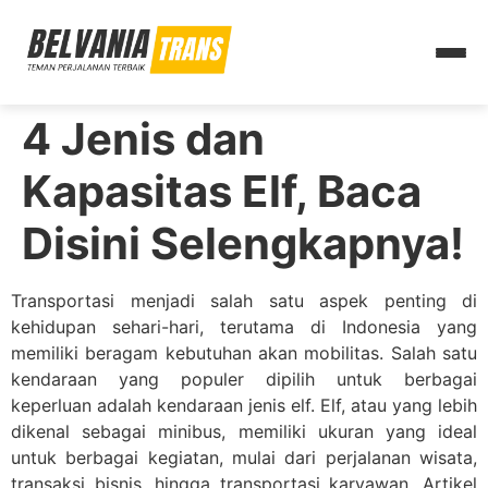
4 Jenis dan
Kapasitas Elf, Baca
Disini Selengkapnya!
Transportasi menjadi salah satu aspek penting di
kehidupan sehari-hari, terutama di Indonesia yang
memiliki beragam kebutuhan akan mobilitas. Salah satu
kendaraan yang populer dipilih untuk berbagai
keperluan adalah kendaraan jenis elf. Elf, atau yang lebih
dikenal sebagai minibus, memiliki ukuran yang ideal
untuk berbagai kegiatan, mulai dari perjalanan wisata,
transaksi bisnis, hingga transportasi karyawan. Artikel