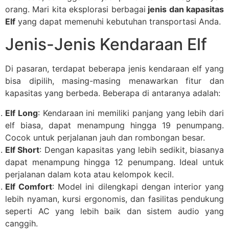
orang. Mari kita eksplorasi berbagai
jenis dan kapasitas
Elf
yang dapat memenuhi kebutuhan transportasi Anda.
Jenis-Jenis Kendaraan Elf
Di pasaran, terdapat beberapa jenis kendaraan elf yang
bisa dipilih, masing-masing menawarkan fitur dan
kapasitas yang berbeda. Beberapa di antaranya adalah:
Elf Long
: Kendaraan ini memiliki panjang yang lebih dari
elf biasa, dapat menampung hingga 19 penumpang.
Cocok untuk perjalanan jauh dan rombongan besar.
Elf Short
: Dengan kapasitas yang lebih sedikit, biasanya
dapat menampung hingga 12 penumpang. Ideal untuk
perjalanan dalam kota atau kelompok kecil.
Elf Comfort
: Model ini dilengkapi dengan interior yang
lebih nyaman, kursi ergonomis, dan fasilitas pendukung
seperti AC yang lebih baik dan sistem audio yang
canggih.