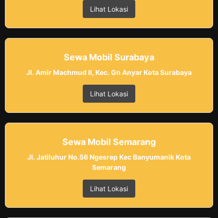
Lihat Lokasi
Sewa Mobil Surabaya
Jl. Amir Machmud II, Kec. Gn Anyar Kota Surabaya
Lihat Lokasi
Sewa Mobil Semarang
Jl. Jatiluhur No.56 Ngesrep Kec Banyumanik Kota
Semarang
Lihat Lokasi