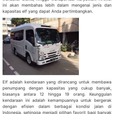
ini akan membahas lebih dalam mengenai jenis dan
kapasitas elf yang dapat Anda pertimbangkan.
Elf adalah kendaraan yang dirancang untuk membawa
penumpang dengan kapasitas yang cukup banyak,
biasanya antara 12 hingga 19 orang. Keunggulan
kendaraan ini adalah kemampuannya untuk bergerak
dengan efisien dalam berbagai kondisi jalan di
Indonesia, sehingga menjadi pilihan favorit bagi banyak