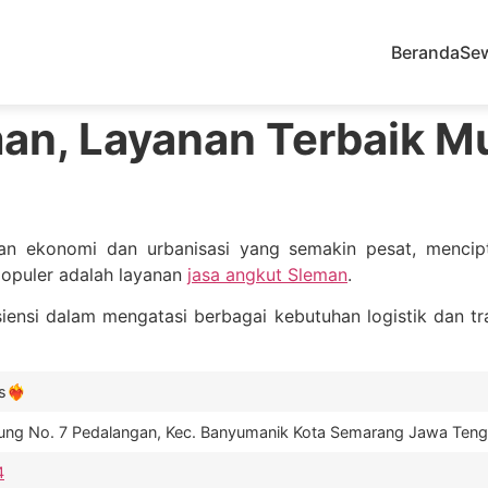
Beranda
Se
an, Layanan Terbaik M
 ekonomi dan urbanisasi yang semakin pesat, mencipta
populer adalah layanan
jasa angkut Sleman
.
ensi dalam mengatasi berbagai kebutuhan logistik dan tra
️‍🔥
gung No. 7 Pedalangan, Kec. Banyumanik Kota Semarang Jawa Ten
4