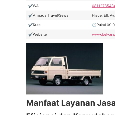
✔️WA
0811278548
✔️Armada Travel/Sewa
Hiace, Elf, 
✔️Rute
🕛Pukul 09.00
✔️Website
www.belvani
Manfaat Layanan Jasa