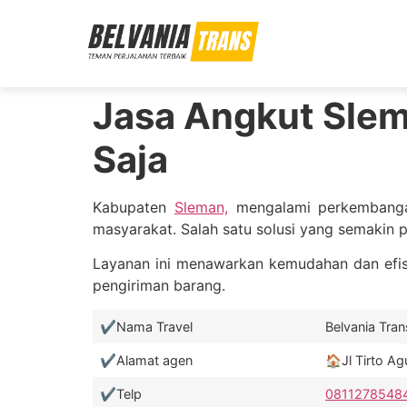
Jasa Angkut Slem
Saja
Kabupaten
Sleman,
mengalami perkembangan
masyarakat. Salah satu solusi yang semakin 
Layanan ini menawarkan kemudahan dan efisi
pengiriman barang.
✔️Nama Travel
Belvania Trans❤
✔️Alamat agen
🏠Jl Tirto A
✔️Telp
0811278548