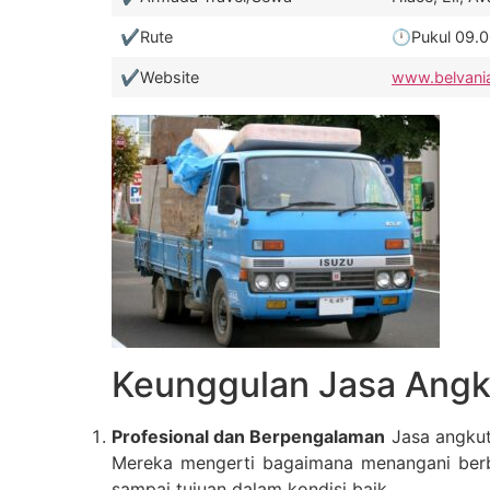
✔️Rute
🕛Pukul 09.00
✔️Website
www.belvani
Keunggulan Jasa Angk
Profesional dan Berpengalaman
Jasa angkut
Mereka mengerti bagaimana menangani berb
sampai tujuan dalam kondisi baik.