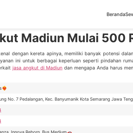
Beranda
Se
kut Madiun Mulai 500 
enal dengan kereta apinya, memiliki banyak potensi dalam
nan ini untuk berbagai keperluan seperti pindahan rumah,
erkait
jasa angkut di Madiun
dan mengapa Anda harus mem
️‍🔥
gung No. 7 Pedalangan, Kec. Banyumanik Kota Semarang Jawa Ten
4
4
Avanza, Innova Reborn, Bus Medium🚗