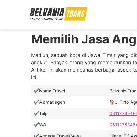
Memilih Jasa Ang
Madiun, sebuah kota di Jawa Timur yang dik
angkut. Banyak orang yang membutuhkan laya
Artikel ini akan membahas berbagai aspek t
ini.
✔️Nama Travel
Belvania Trans❤
✔️Alamat agen
🏠Jl Tirto A
✔️Telp
0811278548
✔️WA
0811278548
✔️Armada Travel/Sewa
Hiace, Elf, 