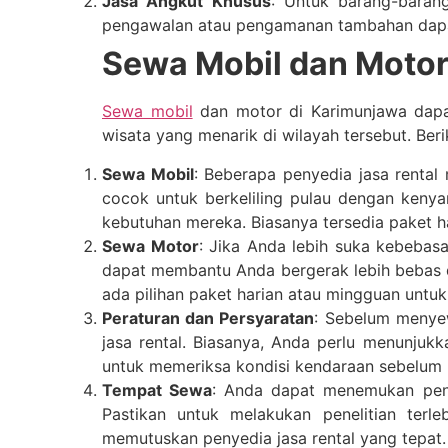
Jasa Angkut Khusus
: Untuk barang-baran
pengawalan atau pengamanan tambahan dapat me
Sewa Mobil dan Moto
Sewa mobil
dan motor di Karimunjawa dapat 
wisata yang menarik di wilayah tersebut. Ber
Sewa Mobil
: Beberapa penyedia jasa rental
cocok untuk berkeliling pulau dengan keny
kebutuhan mereka. Biasanya tersedia paket h
Sewa Motor
: Jika Anda lebih suka kebebas
dapat membantu Anda bergerak lebih bebas di
ada pilihan paket harian atau mingguan unt
Peraturan dan Persyaratan
: Sebelum menyew
jasa rental. Biasanya, Anda perlu menunjukk
untuk memeriksa kondisi kendaraan sebelum 
Tempat Sewa
: Anda dapat menemukan peny
Pastikan untuk melakukan penelitian ter
memutuskan penyedia jasa rental yang tepat.