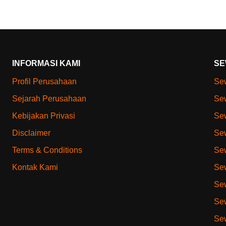
INFORMASI KAMI
SE
Profil Perusahaan
Sew
Sejarah Perusahaan
Sew
Kebijakan Privasi
Sew
Disclaimer
Sew
Terms & Conditions
Sew
Kontak Kami
Sew
Sew
Sew
Sew