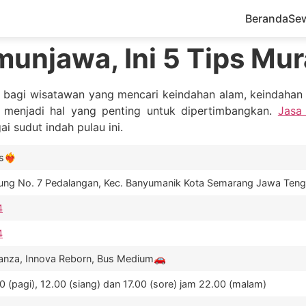
Beranda
Se
munjawa, Ini 5 Tips Mu
k bagi wisatawan yang mencari keindahan alam, keindahan
si menjadi hal yang penting untuk dipertimbangkan.
Jasa
 sudut indah pulau ini.
️‍🔥
gung No. 7 Pedalangan, Kec. Banyumanik Kota Semarang Jawa Ten
4
4
Avanza, Innova Reborn, Bus Medium🚗
 (pagi), 12.00 (siang) dan 17.00 (sore) jam 22.00 (malam)