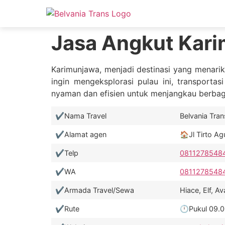
Jasa Angkut Kari
Karimunjawa, menjadi destinasi yang menari
ingin mengeksplorasi pulau ini, transporta
nyaman dan efisien untuk menjangkau berbagai
✔️Nama Travel
Belvania Trans❤
✔️Alamat agen
🏠Jl Tirto A
✔️Telp
0811278548
✔️WA
0811278548
✔️Armada Travel/Sewa
Hiace, Elf, 
✔️Rute
🕛Pukul 09.00