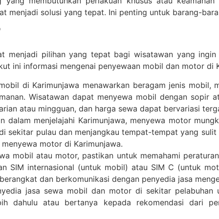
g yang membutuhkan perlakuan khusus atau keamanan ek
njadi solusi yang tepat. Ini penting untuk barang-barang 
r
menjadi pilihan yang tepat bagi wisatawan yang ingin m
ikut ini informasi mengenai penyewaan mobil dan motor di 
 mobil di Karimunjawa menawarkan beragam jenis mobil, m
amanan. Wisatawan dapat menyewa mobil dengan sopir atau
arian atau mingguan, dan harga sewa dapat bervariasi ter
an dalam menjelajahi Karimunjawa, menyewa motor mungkin 
 sekitar pulau dan menjangkau tempat-tempat yang sulit 
uk menyewa motor di Karimunjawa.
a mobil atau motor, pastikan untuk memahami peraturan 
an SIM internasional (untuk mobil) atau SIM C (untuk moto
berangkat dan berkomunikasi dengan penyedia jasa mengen
edia jasa sewa mobil dan motor di sekitar pelabuhan 
lebih dahulu atau bertanya kepada rekomendasi dari 