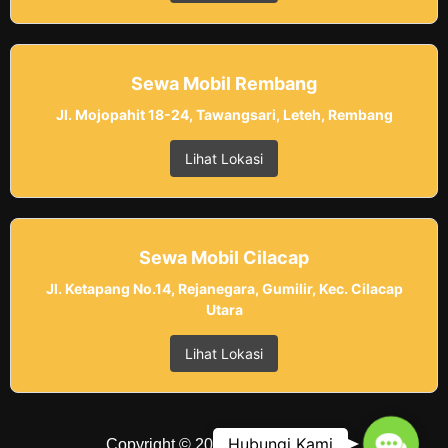
Sewa Mobil Rembang
Jl. Mojopahit 18-24, Tawangsari, Leteh, Rembang
Lihat Lokasi
Sewa Mobil Cilacap
Jl. Ketapang No.14, Rejanegara, Gumilir, Kec. Cilacap
Utara
Lihat Lokasi
Contac
Hubungi Kami
Copyright © 2025 Belvania Trans