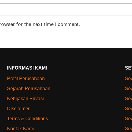
rowser for the next time I comment.
INFORMASI KAMI
SE
Profil Perusahaan
Sew
Sejarah Perusahaan
Sew
Kebijakan Privasi
Sew
Disclaimer
Sew
Terms & Conditions
Sew
Kontak Kami
Sew