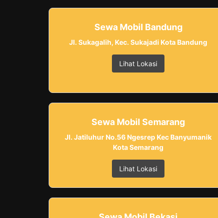
Sewa Mobil Bandung
Jl. Sukagalih, Kec. Sukajadi Kota Bandung
Lihat Lokasi
Sewa Mobil Semarang
Jl. Jatiluhur No.56 Ngesrep Kec Banyumanik
Kota Semarang
Lihat Lokasi
Sewa Mobil Bekasi