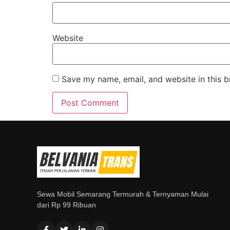
Website
Save my name, email, and website in this b
Sewa Mobil Semarang Termurah & Ternyaman Mulai
dari Rp 99 Ribuan