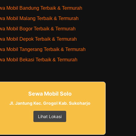
a Mobil Bandung Terbaik & Termurah
a Mobil Malang Terbaik & Termurah
a Mobil Bogor Terbaik & Termurah
a Mobil Depok Terbaik & Termurah
a Mobil Tangerang Terbaik & Termurah
a Mobil Bekasi Terbaik & Termurah
Sewa Mobil Solo
Jl. Jantung Kec. Grogol Kab. Sukoharjo
Lihat Lokasi