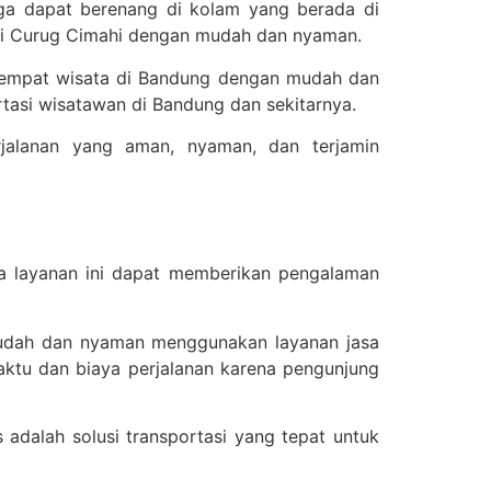
a dapat berenang di kolam yang berada di
pai Curug Cimahi dengan mudah dan nyaman.
-tempat wisata di Bandung dengan mudah dan
tasi wisatawan di Bandung dan sekitarnya.
rjalanan yang aman, nyaman, dan terjamin
na layanan ini dapat memberikan pengalaman
mudah dan nyaman menggunakan layanan jasa
waktu dan biaya perjalanan karena pengunjung
adalah solusi transportasi yang tepat untuk