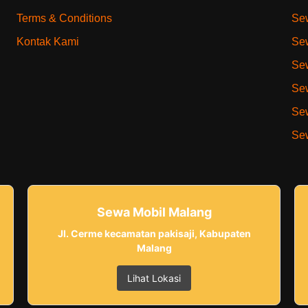
Terms & Conditions
Sew
Kontak Kami
Sew
Sew
Sew
Sew
Sew
Sewa Mobil Malang
Jl. Cerme kecamatan pakisaji, Kabupaten
Malang
Lihat Lokasi