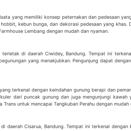
ata yang memiliki konsep peternakan dan pedesaan yang m
h hobbit, kebun bunga, dan dekorasi pedesaan yang khas. 
ke Farmhouse Lembang dengan mudah dan nyaman.
terletak di daerah Ciwidey, Bandung. Tempat ini terken
 pegunungan yang menakjubkan. Pengunjung dapat deng
 yang terkenal dengan keindahan gunung berapi dan pem
uler dari puncak gunung dan juga mengunjungi kawah 
nia Trans untuk mencapai Tangkuban Perahu dengan mudah
k di daerah Cisarua, Bandung. Tempat ini terkenal dengan 