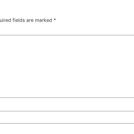
uired fields are marked
*