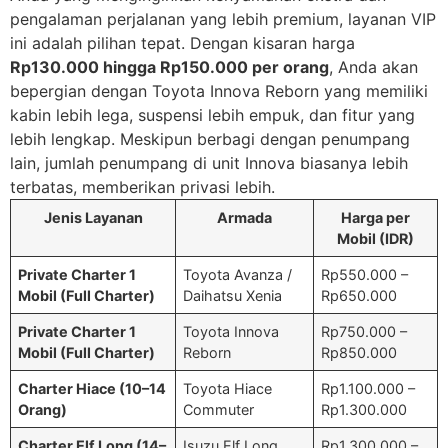
pengalaman perjalanan yang lebih premium, layanan VIP
ini adalah pilihan tepat. Dengan kisaran harga
Rp130.000 hingga Rp150.000 per orang
, Anda akan
bepergian dengan Toyota Innova Reborn yang memiliki
kabin lebih lega, suspensi lebih empuk, dan fitur yang
lebih lengkap. Meskipun berbagi dengan penumpang
lain, jumlah penumpang di unit Innova biasanya lebih
terbatas, memberikan privasi lebih.
Jenis Layanan
Armada
Harga per
Mobil (IDR)
Private Charter 1
Toyota Avanza /
Rp550.000 –
Mobil (Full Charter)
Daihatsu Xenia
Rp650.000
Private Charter 1
Toyota Innova
Rp750.000 –
Mobil (Full Charter)
Reborn
Rp850.000
Charter Hiace (10–14
Toyota Hiace
Rp1.100.000 –
Orang)
Commuter
Rp1.300.000
Charter Elf Long (14–
Isuzu Elf Long
Rp1.300.000 –