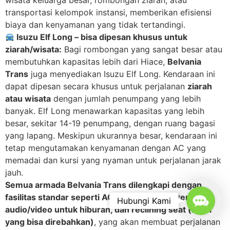
transportasi kelompok instansi, memberikan efisiensi
biaya dan kenyamanan yang tidak tertandingi.
Isuzu Elf Long – bisa dipesan khusus untuk
ziarah/wisata:
Bagi rombongan yang sangat besar atau
membutuhkan kapasitas lebih dari Hiace,
Belvania
Trans
juga menyediakan Isuzu Elf Long. Kendaraan ini
dapat dipesan secara khusus untuk perjalanan
ziarah
atau wisata
dengan jumlah penumpang yang lebih
banyak. Elf Long menawarkan kapasitas yang lebih
besar, sekitar 14-19 penumpang, dengan ruang bagasi
yang lapang. Meskipun ukurannya besar, kendaraan ini
tetap mengutamakan kenyamanan dengan AC yang
memadai dan kursi yang nyaman untuk perjalanan jarak
jauh.
Semua armada Belvania Trans dilengkapi dengan
fasilitas standar seperti AC yang dingin, sistem
Contac
Hubungi Kami
audio/video untuk hiburan, dan reclining seat (kursi
yang bisa direbahkan)
, yang akan membuat perjalanan