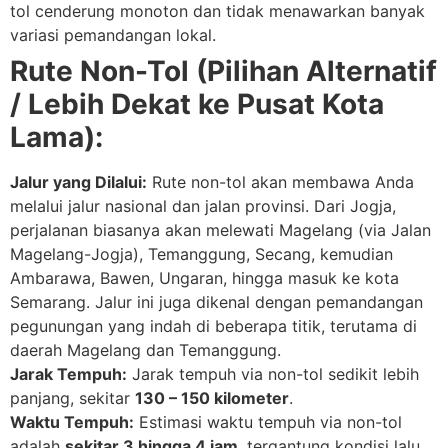
tol cenderung monoton dan tidak menawarkan banyak
variasi pemandangan lokal.
Rute Non-Tol (Pilihan Alternatif
/ Lebih Dekat ke Pusat Kota
Lama):
Jalur yang Dilalui:
Rute non-tol akan membawa Anda
melalui jalur nasional dan jalan provinsi. Dari Jogja,
perjalanan biasanya akan melewati Magelang (via Jalan
Magelang-Jogja), Temanggung, Secang, kemudian
Ambarawa, Bawen, Ungaran, hingga masuk ke kota
Semarang. Jalur ini juga dikenal dengan pemandangan
pegunungan yang indah di beberapa titik, terutama di
daerah Magelang dan Temanggung.
Jarak Tempuh:
Jarak tempuh via non-tol sedikit lebih
panjang, sekitar
130 – 150 kilometer
.
Waktu Tempuh:
Estimasi waktu tempuh via non-tol
adalah
sekitar 3 hingga 4 jam
, tergantung kondisi lalu