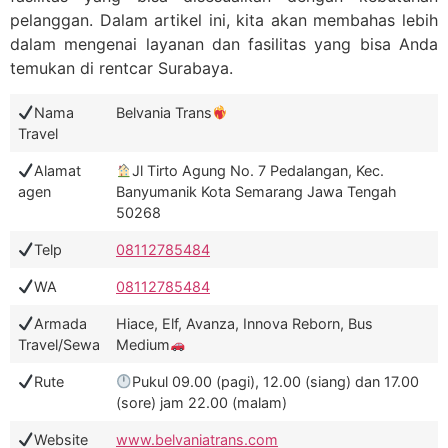
pelanggan. Dalam artikel ini, kita akan membahas lebih
dalam mengenai layanan dan fasilitas yang bisa Anda
temukan di rentcar Surabaya.
Nama
Belvania Trans
Travel
Alamat
Jl Tirto Agung No. 7 Pedalangan, Kec.
agen
Banyumanik Kota Semarang Jawa Tengah
50268
Telp
08112785484
WA
08112785484
Armada
Hiace, Elf, Avanza, Innova Reborn, Bus
Travel/Sewa
Medium
Rute
Pukul 09.00 (pagi), 12.00 (siang) dan 17.00
(sore) jam 22.00 (malam)
Website
www.belvaniatrans.com